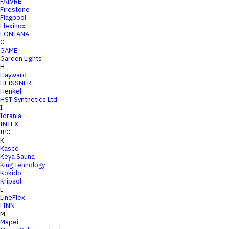
FAIVRE
Firestone
Flagpool
Flexinox
FONTANA
G
GAME
Garden Lights
H
Hayward
HEISSNER
Henkel
HST Synthetics Ltd
I
Idrania
INTEX
IPC
K
Kasco
Keya Sauna
King Tehnology
Kokido
Kripsol
L
LineFlex
LINN
M
Mapei