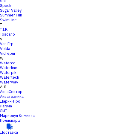
Soll
Speck
Sugar Valley
Summer Fun
SwimLine
T
T.I.P.
Toscano
V
Van Erp
Velda
Vidrepur
W
Waterco
Waterline
Waterpik
Watertech
Waterway
А-Я
АкваСектор
Акватехника
Дарин-Про
Лагуна
ЛИТ
Маркопул Кемиклс
Поликварц
Доставка