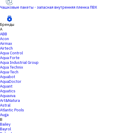
Чашковые пакеты - запасная внутренняя пленка ПВХ
Бренды
A
ABB
Acon
Airmax
Airtech
Aqua Control
Aqua Forte
Aqua Industrial Group
Aqua Technix
Aqua-Tech
Aquabot
AquaDoctor
Aquant
Aquatics
Aquaviva
Art&Natura
Astral
Atlantic Pools
Auga
B
Bailey
Bayrol