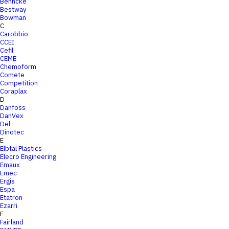
Behncke
Bestway
Bowman
C
Carobbio
CCEI
Cefil
CEME
Chemoform
Comete
Competition
Coraplax
D
Danfoss
DanVex
Del
Dinotec
E
Elbtal Plastics
Elecro Engineering
Emaux
Emec
Ergis
Espa
Etatron
Ezarri
F
Fairland