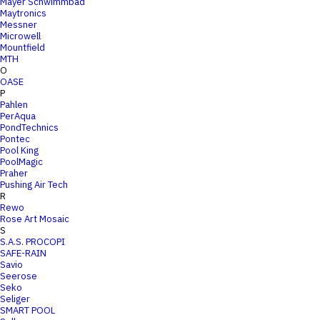
Mayer Schwimmbad
Maytronics
Messner
Microwell
Mountfield
MTH
O
OASE
P
Pahlen
PerAqua
PondTechnics
Pontec
Pool King
PoolMagic
Praher
Pushing Air Tech
R
Rewo
Rose Art Mosaic
S
S.A.S. PROCOPI
SAFE-RAIN
Savio
Seerose
Seko
Seliger
SMART POOL