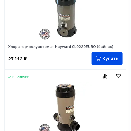
Хлоратор-полуавтомат Hayward CL0220EURO (байпас)
Купить
27 112
₽
В наличии