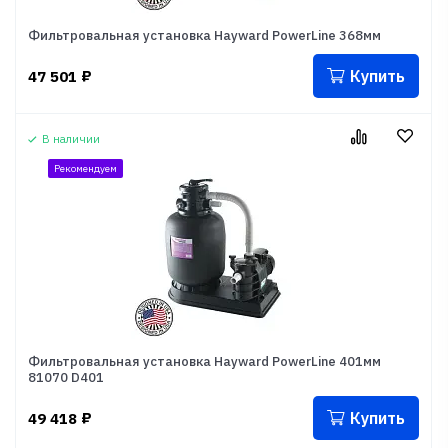
Фильтровальная установка Hayward PowerLine 368мм
Купить
47 501
₽
В наличии
Рекомендуем
Фильтровальная установка Hayward PowerLine 401мм
81070 D401
Купить
49 418
₽