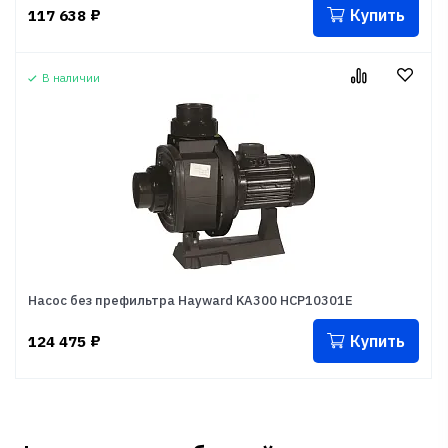
Купить
117 638
₽
В наличии
Насос без префильтра Hayward KA300 HCP10301E
Купить
124 475
₽