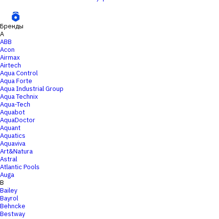
Бренды
A
ABB
Acon
Airmax
Airtech
Aqua Control
Aqua Forte
Aqua Industrial Group
Aqua Technix
Aqua-Tech
Aquabot
AquaDoctor
Aquant
Aquatics
Aquaviva
Art&Natura
Astral
Atlantic Pools
Auga
B
Bailey
Bayrol
Behncke
Bestway