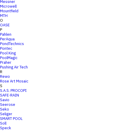
Messner
Microwell
Mountfield
MTH
O
OASE
P
Pahlen
PerAqua
PondTechnics
Pontec
Pool King
PoolMagic
Praher
Pushing Air Tech
R
Rewo
Rose Art Mosaic
S
S.A.S. PROCOPI
SAFE-RAIN
Savio
Seerose
Seko
Seliger
SMART POOL
Soll
Speck