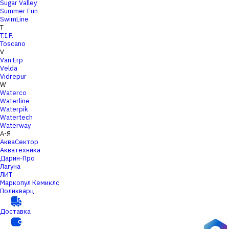
Sugar Valley
Summer Fun
SwimLine
T
T.I.P.
Toscano
V
Van Erp
Velda
Vidrepur
W
Waterco
Waterline
Waterpik
Watertech
Waterway
А-Я
АкваСектор
Акватехника
Дарин-Про
Лагуна
ЛИТ
Маркопул Кемиклс
Поликварц
Доставка