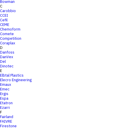
Bowman
C
Carobbio
CCEI
Cefil
CEME
Chemoform
Comete
Competition
Coraplax
D
Danfoss
DanVex
Del
Dinotec
E
Elbtal Plastics
Elecro Engineering
Emaux
Emec
Ergis
Espa
Etatron
Ezarri
F
Fairland
FAIVRE
Firestone