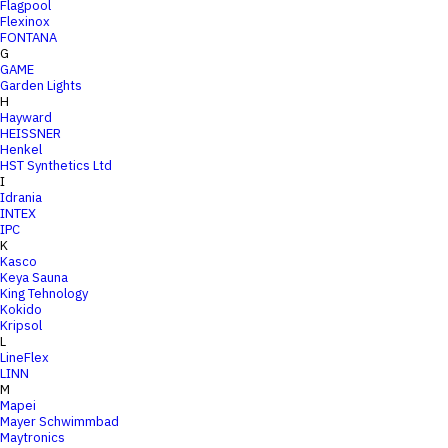
Flagpool
Flexinox
FONTANA
G
GAME
Garden Lights
H
Hayward
HEISSNER
Henkel
HST Synthetics Ltd
I
Idrania
INTEX
IPC
K
Kasco
Keya Sauna
King Tehnology
Kokido
Kripsol
L
LineFlex
LINN
M
Mapei
Mayer Schwimmbad
Maytronics