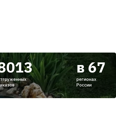
8013
в 67
тгруженных
регионах
аказов
России