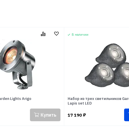
В наличии
rden Lights Arigo
Набор из трех светильников Gard
Lapis set LED
Купить
17 190
₽