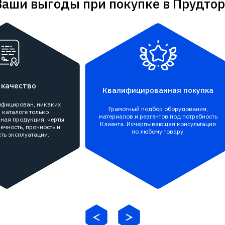
Ваши выгоды при покупке в Прудтор
 качество
Квалифицированная покупка
тифицирован, никаких
Грамотный подбор оборудования,
 каталоге только
материалов и реагентов под потребность
ная продукция, черты
Клиента. Исчерпывающая консультация
ечность, прочность и
по любому товару.
ть эксплуатации.