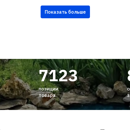
Показать больше
7123
позиции
о
товара
з