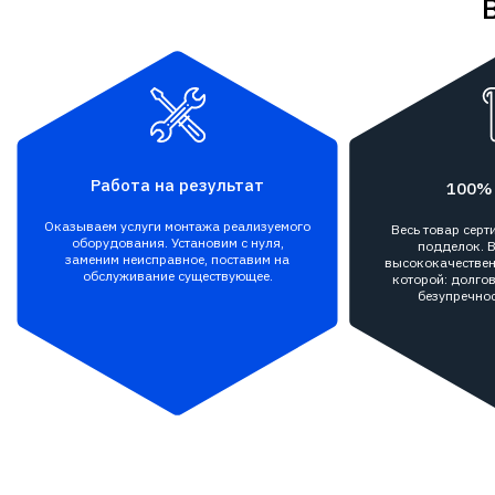
Работа на результат
100%
Оказываем услуги монтажа реализуемого
Весь товар сер
оборудования. Установим с нуля,
подделок. В
заменим неисправное, поставим на
высококачествен
обслуживание существующее.
которой: долгов
безупречнос