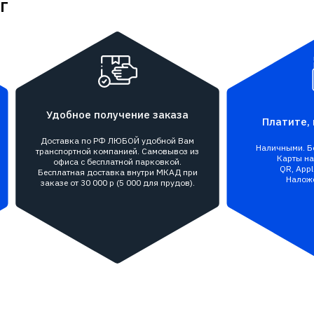
г
Удобное получение заказа
Платите, 
Доставка по РФ ЛЮБОЙ удобной Вам
Наличными. Бе
транспортной компанией. Самовывоз из
Карты на 
офиса с бесплатной парковкой.
QR, Appl
Бесплатная доставка внутри МКАД при
Налож
заказе от 30 000 р (5 000 для прудов).