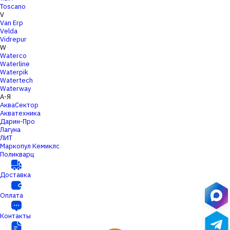
Toscano
V
Van Erp
Velda
Vidrepur
W
Waterco
Waterline
Waterpik
Watertech
Waterway
А-Я
АкваСектор
Акватехника
Дарин-Про
Лагуна
ЛИТ
Маркопул Кемиклс
Поликварц
Доставка
Оплата
Контакты