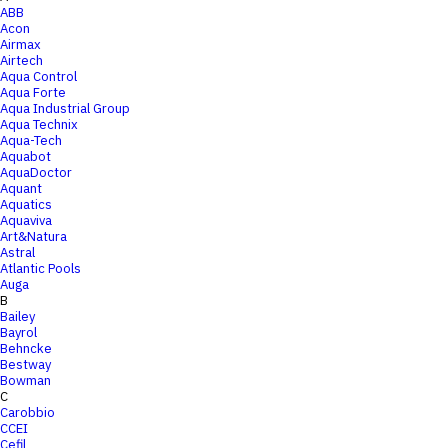
ABB
Acon
Airmax
Airtech
Aqua Control
Aqua Forte
Aqua Industrial Group
Aqua Technix
Aqua-Tech
Aquabot
AquaDoctor
Aquant
Aquatics
Aquaviva
Art&Natura
Astral
Atlantic Pools
Auga
B
Bailey
Bayrol
Behncke
Bestway
Bowman
C
Carobbio
CCEI
Cefil