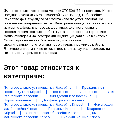
Фильтровальная установка модели GTО506-71 от компании Kripsol
предназначена для механической очистки воды в бассейне. В
качестве фильтрующего элемента используется специально
просеянный кварцевый песок. Фильтровальная установка состоит
из корпуса фильтра, насоса, шестипозиционного клапана
переключения режимов работы установленного на горловине
бочки фильтра и манометра для индикации давления в системе.
Существует вариант с боковым подключением
шестипозиционного клапана переключения режимов работы.
В комплект поставки не входит: песчаная загрузка, переходы на
шланг 2 шт и армированный шланг
Этот товар относится к
категориям:
Фильтровальные установки для бассейна
|
Продукция от
производителя Kripsol
|
Песчаные
|
Кварцевые
|
Для
каркасного бассейна
|
Для домашнего бассейна
|
Циркуляционные
|
Для фильтрации бассейна
|
Фильтровальные установки для бассейна Kripsol
|
Фильтрация
для бассейна Kripsol
|
Песчаные Kripsol
|
Кварцевые
Kripsol
|
Для каркасного бассейна Kripsol
|
Для
домашнего бассейна Kripsol
|
Циркуляционные Kripsol
|