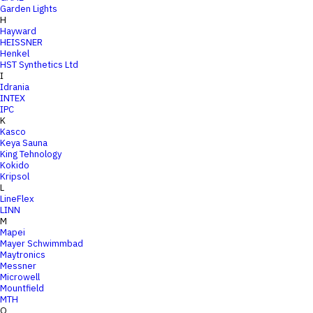
Garden Lights
H
Hayward
HEISSNER
Henkel
HST Synthetics Ltd
I
Idrania
INTEX
IPC
K
Kasco
Keya Sauna
King Tehnology
Kokido
Kripsol
L
LineFlex
LINN
M
Mapei
Mayer Schwimmbad
Maytronics
Messner
Microwell
Mountfield
MTH
O