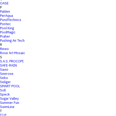
OASE
P
Pahlen
PerAqua
PondTechnics
Pontec
Pool King
PoolMagic
Praher
Pushing Air Tech
R
Rewo
Rose Art Mosaic
S
S.A.S. PROCOPI
SAFE-RAIN
Savio
Seerose
Seko
Seliger
SMART POOL
Soll
Speck
Sugar Valley
Summer Fun
SwimLine
T
T.I.P.