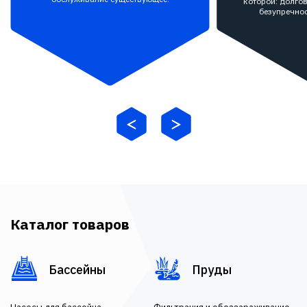
которой: долгов
безупречнос
Каталог товаров
Бассейны
Пруды