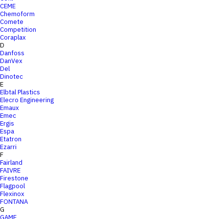
CEME
Chemoform
Comete
Competition
Coraplax
D
Danfoss
DanVex
Del
Dinotec
E
Elbtal Plastics
Elecro Engineering
Emaux
Emec
Ergis
Espa
Etatron
Ezarri
F
Fairland
FAIVRE
Firestone
Flagpool
Flexinox
FONTANA
G
GAME