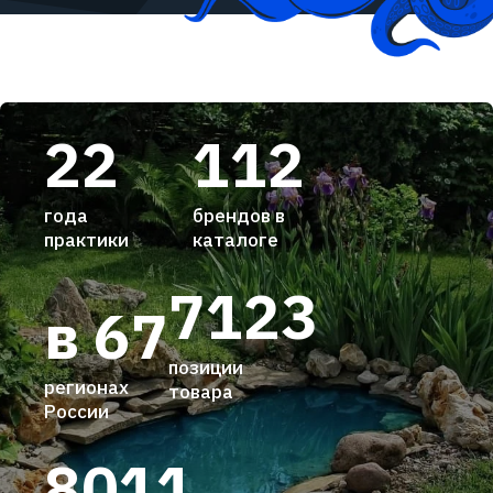
22
112
года
брендов в
практики
каталоге
7123
в 67
позиции
регионах
товара
России
8011