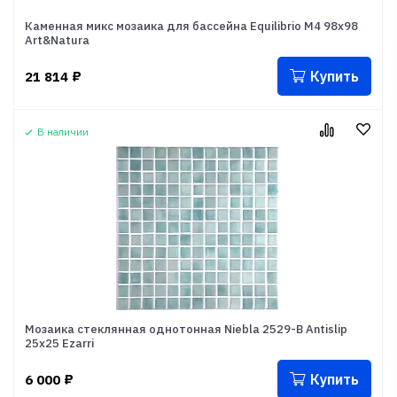
Каменная микс мозаика для бассейна Equilibrio M4 98х98
Art&Natura
Купить
21 814
₽
В наличии
Мозаика стеклянная однотонная Niebla 2529-B Antislip
25x25 Ezarri
Купить
6 000
₽