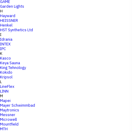
GAME
Garden Lights
H
Hayward
HEISSNER
Henkel
HST Synthetics Ltd
I
Idrania
INTEX
IPC
K
Kasco
Keya Sauna
King Tehnology
Kokido
Kripsol
L
LineFlex
LINN
M
Mapei
Mayer Schwimmbad
Maytronics
Messner
Microwell
Mountfield
MTH