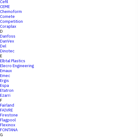
Cefil
CEME
Chemoform
Comete
Competition
Coraplax
D
Danfoss
DanVex
Del
Dinotec
E
Elbtal Plastics
Elecro Engineering
Emaux
Emec
Ergis
Espa
Etatron
Ezarri
F
Fairland
FAIVRE
Firestone
Flagpool
Flexinox
FONTANA
G