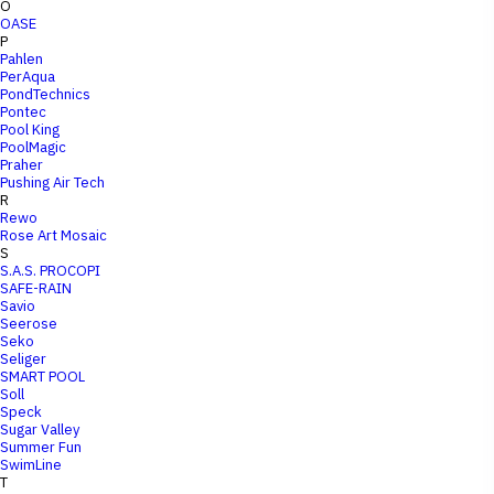
O
OASE
P
Pahlen
PerAqua
PondTechnics
Pontec
Pool King
PoolMagic
Praher
Pushing Air Tech
R
Rewo
Rose Art Mosaic
S
S.A.S. PROCOPI
SAFE-RAIN
Savio
Seerose
Seko
Seliger
SMART POOL
Soll
Speck
Sugar Valley
Summer Fun
SwimLine
T