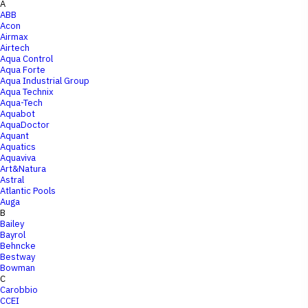
A
ABB
Acon
Airmax
Airtech
Aqua Control
Aqua Forte
Aqua Industrial Group
Aqua Technix
Aqua-Tech
Aquabot
AquaDoctor
Aquant
Aquatics
Aquaviva
Art&Natura
Astral
Atlantic Pools
Auga
B
Bailey
Bayrol
Behncke
Bestway
Bowman
C
Carobbio
CCEI