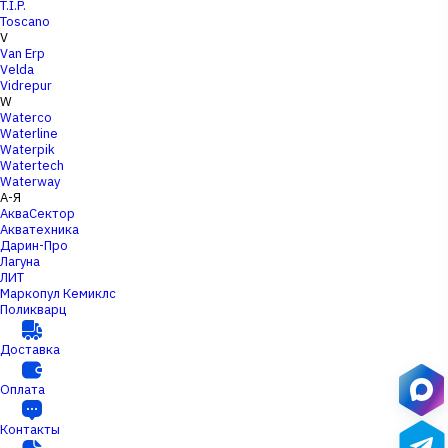
T.I.P.
Toscano
V
Van Erp
Velda
Vidrepur
W
Waterco
Waterline
Waterpik
Watertech
Waterway
А-Я
АкваСектор
Акватехника
Дарин-Про
Лагуна
ЛИТ
Маркопул Кемиклс
Поликварц
Доставка
Оплата
Контакты