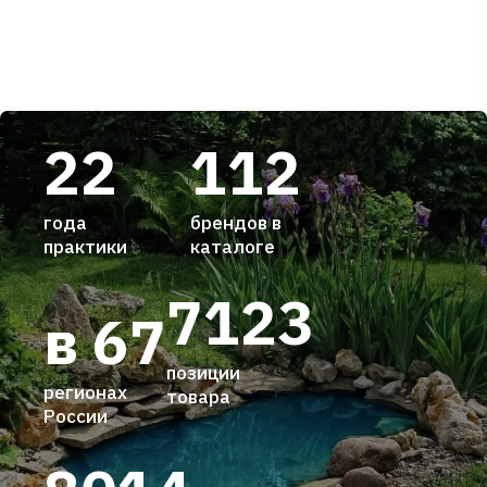
22
112
года
брендов в
практики
каталоге
7123
в 67
позиции
регионах
товара
России