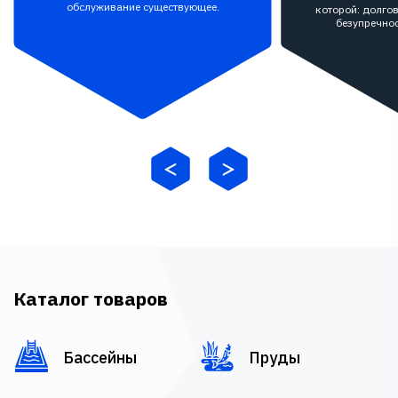
обслуживание существующее.
которой: долгов
безупречнос
Каталог товаров
Бассейны
Пруды