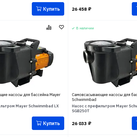
Купить
26 458
₽
В наличии
ие насосы для бассейна Mayer
Самовсасывающие насосы для бас
Schwimmbad
ильтром Mayer Schwimmbad LX
Насос с префильтром Mayer Sch
SGB250T
Купить
26 033
₽