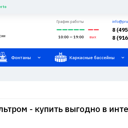
erto
График работы
info@pru
8 (49
сии
10:00 — 19:00
вых
8 (91
Фонтаны
Каркасные бассейны
ильтром - купить выгодно в инт