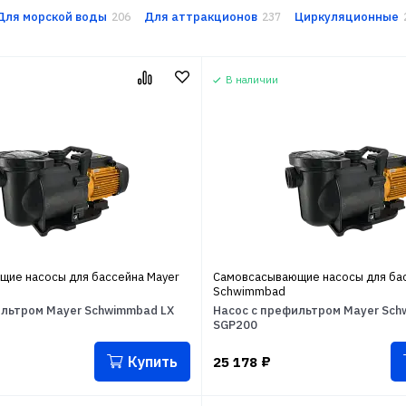
Для морской воды
Для аттракционов
Циркуляционные
206
237
В наличии
ие насосы для бассейна Mayer
Самовсасывающие насосы для бас
Schwimmbad
ильтром Mayer Schwimmbad LX
Насос с префильтром Mayer Sch
SGP200
Купить
25 178
₽