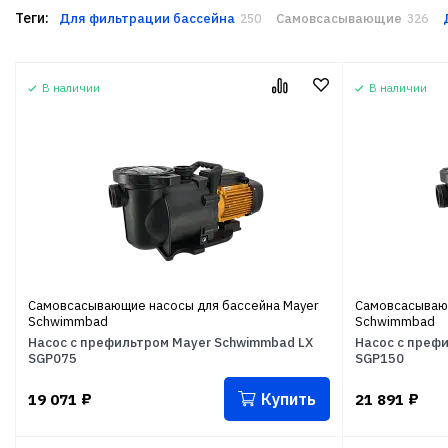
Теги:
Для фильтрации бассейна
Самовсасывающие
250
326
В наличии
В наличии
Самовсасывающие насосы для бассейна Mayer
Самовсасывающ
Schwimmbad
Schwimmbad
Насос с префильтром Mayer Schwimmbad LX
Насос с преф
SGP075
SGP150
Купить
19 071
₽
21 891
₽