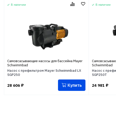
В наличии
В наличии
Самовсасывающие насосы для бассейна Mayer
Самовсасывающ
Schwimmbad
Schwimmbad
Насос с префильтром Mayer Schwimmbad LX
Насос с преф
SGP250
SGP250T
Купить
28 606
₽
24 981
₽