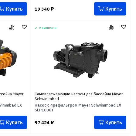
Купить
Купить
19 340
₽
В наличии
сейна Mayer
Самовсасывающие насосы для бассейна Mayer
Schwimmbad
wimmbad LX
Насос с префильтром Mayer Schwimmbad LX
SLP1000T
Купить
Купить
97 424
₽