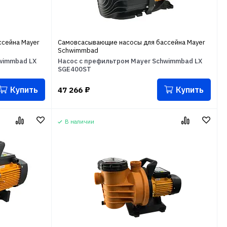
сейна Mayer
Самовсасывающие насосы для бассейна Mayer
Schwimmbad
wimmbad LX
Насос с префильтром Mayer Schwimmbad LX
SGE400ST
Купить
Купить
47 266
₽
В наличии