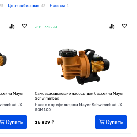
Центробежные
Насосы
25
42
2
В наличии
сейна Mayer
Самовсасывающие насосы для бассейна Mayer
Schwimmbad
wimmbad LX
Насос с префильтром Mayer Schwimmbad LX
SGM100
Купить
Купить
16 829
₽