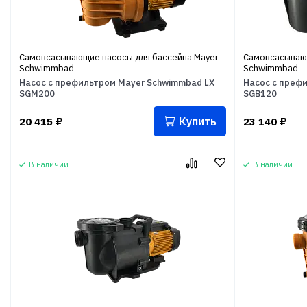
Самовсасывающие насосы для бассейна Mayer
Самовсасывающ
Schwimmbad
Schwimmbad
Насос с префильтром Mayer Schwimmbad LX
Насос с преф
SGM200
SGB120
Купить
20 415
₽
23 140
₽
В наличии
В наличии