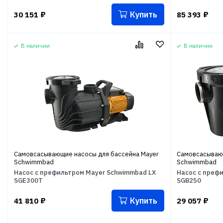
Купить
30 151
₽
85 393
₽
В наличии
В наличии
Самовсасывающие насосы для бассейна Mayer
Самовсасывающ
Schwimmbad
Schwimmbad
Насос с префильтром Mayer Schwimmbad LX
Насос с преф
SGE300T
SGB250
Купить
41 810
₽
29 057
₽