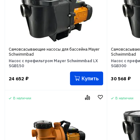
Самовсасывающие насосы для бассейна Mayer
Самовсасывающ
Schwimmbad
Schwimmbad
Насос с префильтром Mayer Schwimmbad LX
Насос с преф
SGB150
SGB300
Купить
24 652
₽
30 568
₽
В наличии
В наличии