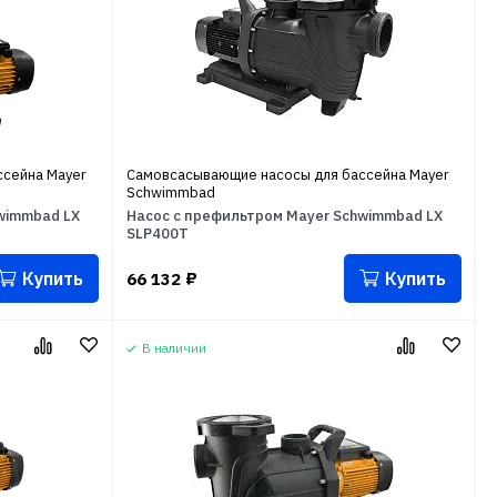
сейна Mayer
Самовсасывающие насосы для бассейна Mayer
Schwimmbad
wimmbad LX
Насос с префильтром Mayer Schwimmbad LX
SLP400T
Купить
Купить
66 132
₽
В наличии