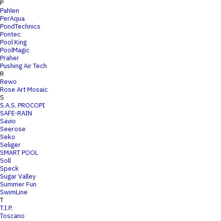
P
Pahlen
PerAqua
PondTechnics
Pontec
Pool King
PoolMagic
Praher
Pushing Air Tech
R
Rewo
Rose Art Mosaic
S
S.A.S. PROCOPI
SAFE-RAIN
Savio
Seerose
Seko
Seliger
SMART POOL
Soll
Speck
Sugar Valley
Summer Fun
SwimLine
T
T.I.P.
Toscano