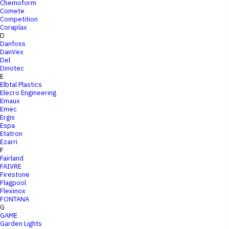
Chemoform
Comete
Competition
Coraplax
D
Danfoss
DanVex
Del
Dinotec
E
Elbtal Plastics
Elecro Engineering
Emaux
Emec
Ergis
Espa
Etatron
Ezarri
F
Fairland
FAIVRE
Firestone
Flagpool
Flexinox
FONTANA
G
GAME
Garden Lights