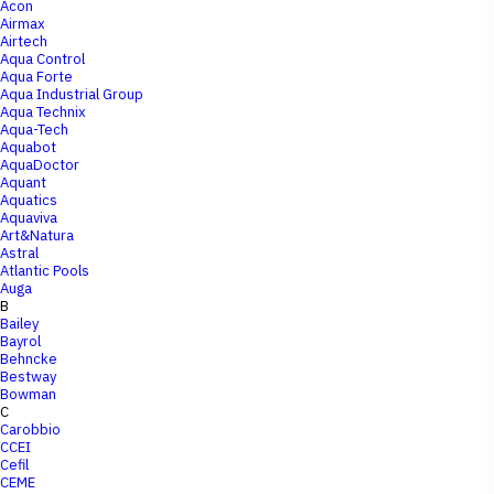
Acon
Airmax
Airtech
Aqua Control
Aqua Forte
Aqua Industrial Group
Aqua Technix
Aqua-Tech
Aquabot
AquaDoctor
Aquant
Aquatics
Aquaviva
Art&Natura
Astral
Atlantic Pools
Auga
B
Bailey
Bayrol
Behncke
Bestway
Bowman
C
Carobbio
CCEI
Cefil
CEME