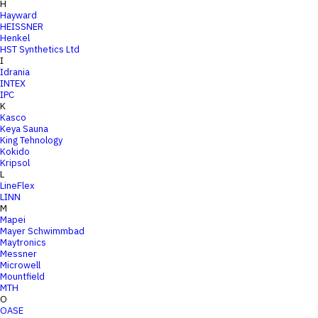
H
Hayward
HEISSNER
Henkel
HST Synthetics Ltd
I
Idrania
INTEX
IPC
K
Kasco
Keya Sauna
King Tehnology
Kokido
Kripsol
L
LineFlex
LINN
M
Mapei
Mayer Schwimmbad
Maytronics
Messner
Microwell
Mountfield
MTH
O
OASE