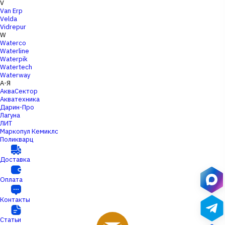
V
Van Erp
Velda
Vidrepur
W
Waterco
Waterline
Waterpik
Watertech
Waterway
А-Я
АкваСектор
Акватехника
Дарин-Про
Лагуна
ЛИТ
Маркопул Кемиклс
Поликварц
Доставка
Оплата
Контакты
Статьи