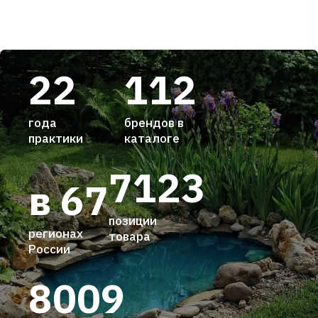
22
112
года
брендов в
практики
каталоге
7123
в 67
позиции
регионах
товара
России
8009