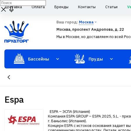
Доставка
Оплата
Бренды
Контакты
Статьи
V
Ваш город:
Москва
Москва, проспект Андропова, д. 22
Мы в Москве, но доставляем по всей Рос
Бассейны
Пруды
Espa
ESPA – ЭСПА (Испания)
Компания ESPA GROUP – ESPA 2025, S.L. - пр
г. Баньолис (Испания).
Концерн ESPA c истоков основания задает в
современному производству. Детали, исполь