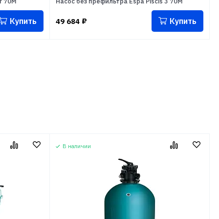
r 70M
Насос без префильтра Espa Piscis 3 70M
Купить
Купить
49 684
₽
В наличии