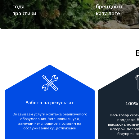
года
брендов в
практики
каталоге
Работа на результат
100%
Оказываем услуги монтажа реализуемого
Весь товар сер
оборудования. Установим с нуля,
подделок. В
заменим неисправное, поставим на
высококачествен
обслуживание существующее.
которой: долгов
безупречнос