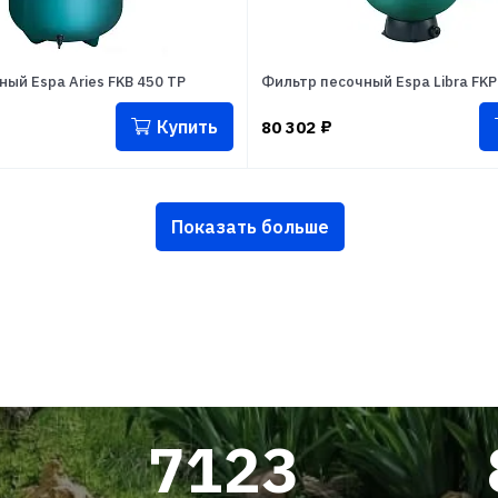
ый Espa Aries FKB 450 TP
Фильтр песочный Espa Libra FKP
Купить
80 302
₽
Показать больше
7123