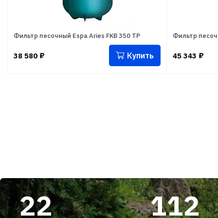
Фильтр песочный Espa Aries FKB 350 TP
Фильтр песочн
Купить
38 580
₽
45 343
₽
22
112