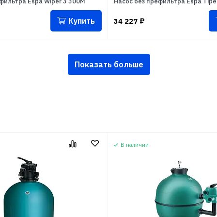
фильтра Espa Wiper 3 300M
Насос без префильтра Espa Tipe
Купить
34 227
₽
Показать больше
В наличии