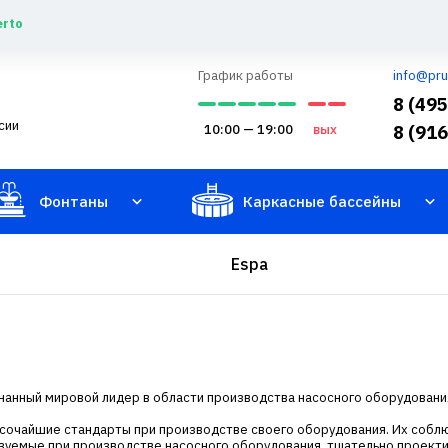
erto
График работы
info@pru
8 (49
сии
10:00 — 19:00
вых
8 (91
Фонтаны
Каркасные бассейны
Espa
изнанный мировой лидер в области производства насосного оборудовани
ысочайшие стандарты при производстве своего оборудования. Их собл
зуемые при производстве насосного оборудования, тщательно проект