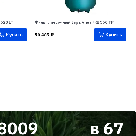
 520 LT
Фильтр песочный Espa Aries FKB 550 TP
Купить
Купить
50 487
₽
8009
в 67