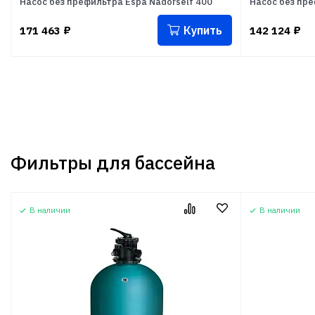
Насос без префильтра Espa Nadorself 400
Насос без пре
Купить
171 463
₽
142 124
₽
Фильтры для бассейна
В наличии
В наличии