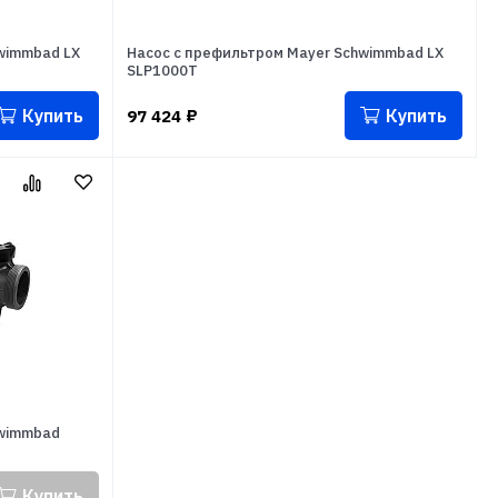
wimmbad LX
Насос с префильтром Mayer Schwimmbad LX
SLP1000T
Купить
Купить
97 424
₽
hwimmbad
Купить