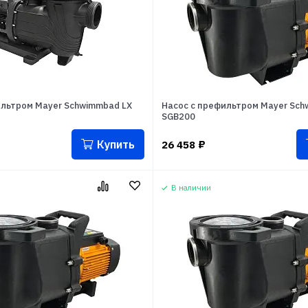
ильтром Mayer Schwimmbad LX
Насос с префильтром Mayer Sch
SGB200
Купить
26 458
₽
В наличии