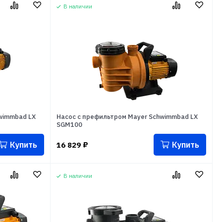
В наличии
wimmbad LX
Насос с префильтром Mayer Schwimmbad LX
SGM100
Купить
Купить
16 829
₽
В наличии