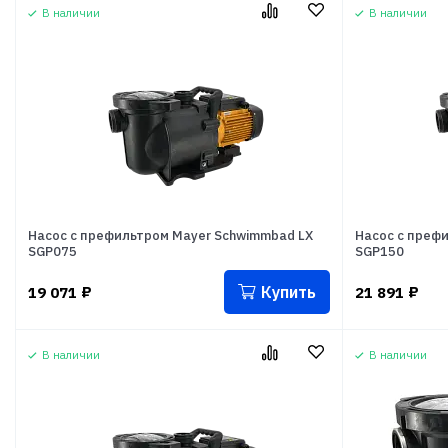
В наличии
В наличии
Насос с префильтром Mayer Schwimmbad LX
Насос с преф
SGP075
SGP150
Купить
19 071
₽
21 891
₽
В наличии
В наличии