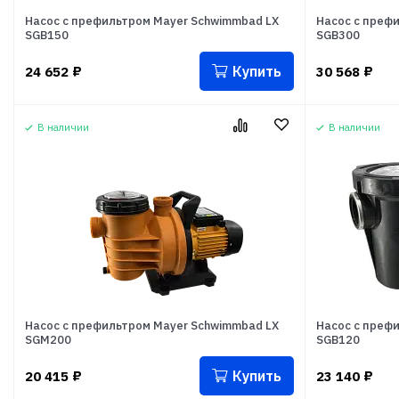
Насос с префильтром Mayer Schwimmbad LX
Насос с преф
SGB150
SGB300
Купить
24 652
₽
30 568
₽
В наличии
В наличии
Насос с префильтром Mayer Schwimmbad LX
Насос с преф
SGM200
SGB120
Купить
20 415
₽
23 140
₽