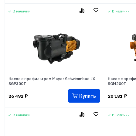
В наличии
В наличии
Насос с префильтром Mayer Schwimmbad LX
Насос с преф
SGP300T
SGM200T
Купить
26 492
₽
20 181
₽
В наличии
В наличии