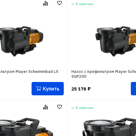
В наличии
ильтром Mayer Schwimmbad LX
Насос с префильтром Mayer Sch
SGP200
Купить
25 178
₽
В наличии