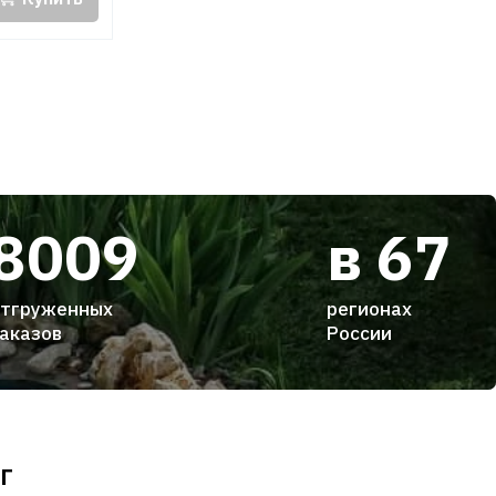
8009
в 67
тгруженных
регионах
аказов
России
г