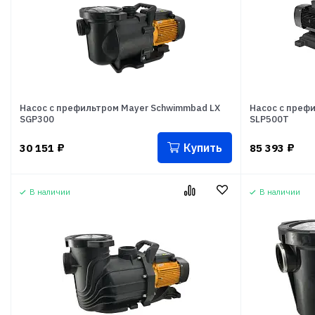
Насос с префильтром Mayer Schwimmbad LX
Насос с преф
SGP300
SLP500T
Купить
30 151
₽
85 393
₽
В наличии
В наличии