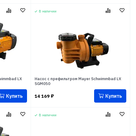
В наличии
wimmbad LX
Насос с префильтром Mayer Schwimmbad LX
SGM050
Купить
Купить
14 169
₽
В наличии