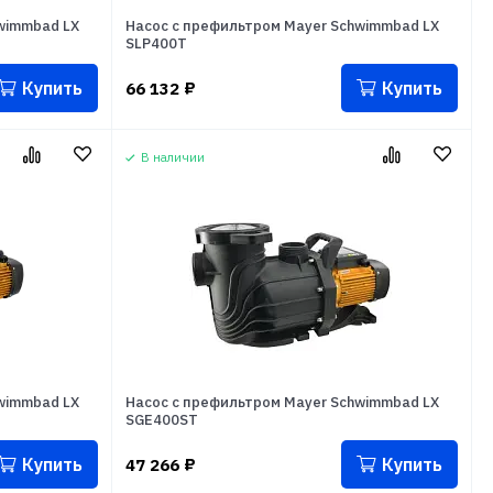
wimmbad LX
Насос с префильтром Mayer Schwimmbad LX
SLP400T
Купить
Купить
66 132
₽
В наличии
wimmbad LX
Насос с префильтром Mayer Schwimmbad LX
SGE400ST
Купить
Купить
47 266
₽