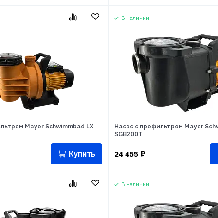
В наличии
ильтром Mayer Schwimmbad LX
Насос с префильтром Mayer Sch
SGB200T
Купить
24 455
₽
В наличии