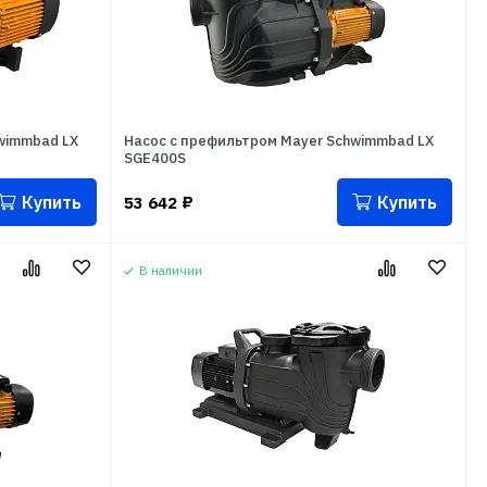
wimmbad LX
Насос с префильтром Mayer Schwimmbad LX
SGE400S
Купить
Купить
53 642
₽
В наличии