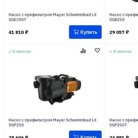
Насос с префильтром Mayer Schwimmbad LX
Насос с преф
SGE300T
SGB250
Купить
41 810
₽
29 057
₽
В наличии
В наличии
Насос с префильтром Mayer Schwimmbad LX
Насос с преф
SGP250
SGP250T
Купить
28 606
₽
24 981
₽