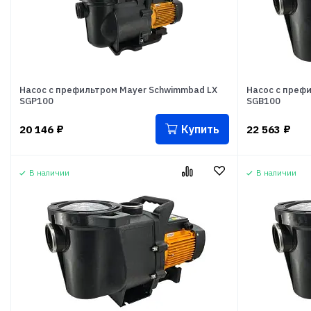
Насос с префильтром Mayer Schwimmbad LX
Насос с преф
SGP100
SGB100
Купить
20 146
₽
22 563
₽
В наличии
В наличии