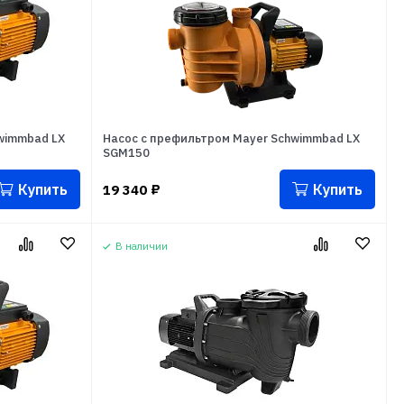
wimmbad LX
Насос с префильтром Mayer Schwimmbad LX
SGM150
Купить
Купить
19 340
₽
В наличии