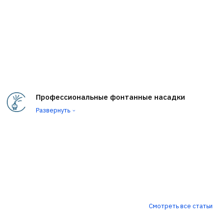
Профессиональные фонтанные насадки
Glass Mirror Waterfall Водная стена
Развернуть
Декоративные фонтанные насадки
Комплектующие для фонтанных насадок
Многоструйные фонтанные насадки
Нитевидные фонтаны (Водный занавес)
Одноструйные фонтанные насадки
Прудовые фонтанные насадки
Смотреть все статьи