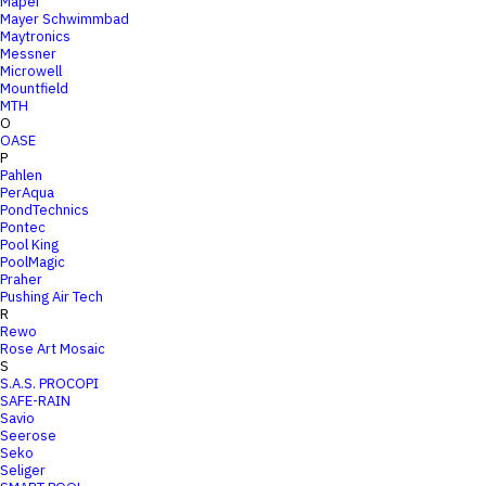
Mapei
Mayer Schwimmbad
Maytronics
Messner
Microwell
Mountfield
MTH
O
OASE
P
Pahlen
PerAqua
PondTechnics
Pontec
Pool King
PoolMagic
Praher
Pushing Air Tech
R
Rewo
Rose Art Mosaic
S
S.A.S. PROCOPI
SAFE-RAIN
Savio
Seerose
Seko
Seliger