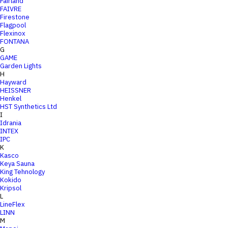
Fairland
FAIVRE
Firestone
Flagpool
Flexinox
FONTANA
G
GAME
Garden Lights
H
Hayward
HEISSNER
Henkel
HST Synthetics Ltd
I
Idrania
INTEX
IPC
K
Kasco
Keya Sauna
King Tehnology
Kokido
Kripsol
L
LineFlex
LINN
M