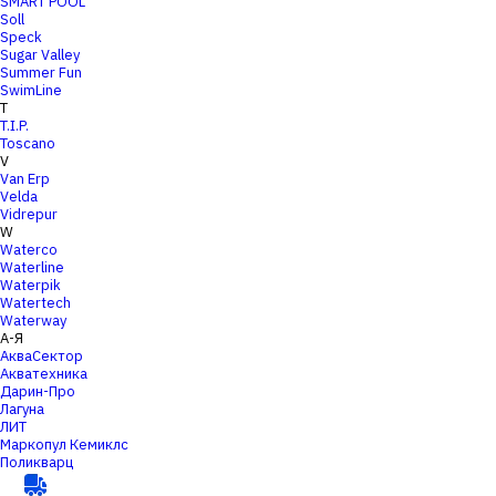
SMART POOL
Soll
Speck
Sugar Valley
Summer Fun
SwimLine
T
T.I.P.
Toscano
V
Van Erp
Velda
Vidrepur
W
Waterco
Waterline
Waterpik
Watertech
Waterway
А-Я
АкваСектор
Акватехника
Дарин-Про
Лагуна
ЛИТ
Маркопул Кемиклс
Поликварц