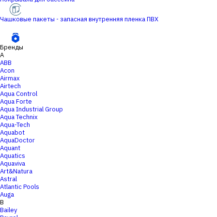
Чашковые пакеты - запасная внутренняя пленка ПВХ
Бренды
A
ABB
Acon
Airmax
Airtech
Aqua Control
Aqua Forte
Aqua Industrial Group
Aqua Technix
Aqua-Tech
Aquabot
AquaDoctor
Aquant
Aquatics
Aquaviva
Art&Natura
Astral
Atlantic Pools
Auga
B
Bailey