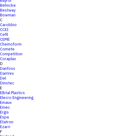
Bayrol
Behncke
Bestway
Bowman
C
Carobbio
CCEI
Cefil
CEME
Chemoform
Comete
Competition
Coraplax
D
Danfoss
DanVex
Del
Dinotec
E
Elbtal Plastics
Elecro Engineering
Emaux
Emec
Ergis
Espa
Etatron
Ezarri
F