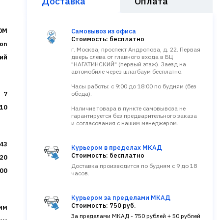
Доставка
Оплата
0M
Самовывоз из офиса
Стоимость: бесплатно
on
г. Москва, проспект Андропова, д. 22. Первая
ий
дверь слева от главного входа в БЦ
"НАГАТИНСКИЙ" (первый этаж). Заезд на
автомобиле через шлагбаум бесплатно.
Часы работы: с 9:00 до 18:00 по будням (без
7
обеда).
10
Наличие товара в пункте самовывоза не
гарантируется без предварительного заказа
и согласования с нашим менеджером.
.43
Курьером в пределах МКАД
Стоимость: бесплатно
20
Доставка производится по будням с 9 до 18
00
часов.
Курьером за пределами МКАД
Стоимость: 750 руб.
мм
За пределами МКАД - 750 рублей + 50 рублей