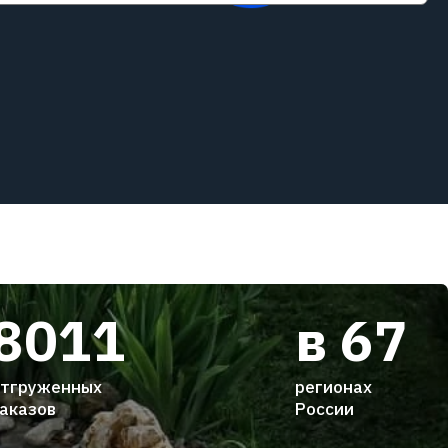
8011
в 67
тгруженных
регионах
аказов
России