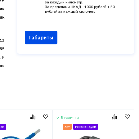
мм
за каждый километр.
За пределами ЦКАД - 1000 рублей + 50
ик
рублей за каждый километр.
ик
Габариты
12
55
F
но
В наличии
уем
Хит
Рекомендуем