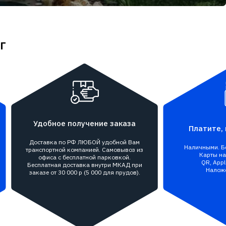
г
Удобное получение заказа
Платите, 
Доставка по РФ ЛЮБОЙ удобной Вам
Наличными. Бе
транспортной компанией. Самовывоз из
Карты на 
офиса с бесплатной парковкой.
QR, Appl
Бесплатная доставка внутри МКАД при
Налож
заказе от 30 000 р (5 000 для прудов).