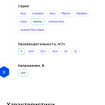
Серия
Aral
Colorado
Kivu
Maxim
Nautilus
Sena
Verdon
Victoria Plus
Victoria Plus Silent
Производительность, м³/ч
7
10.5
15.5
20.5
25
31
Напряжение, В
220
Характеристики