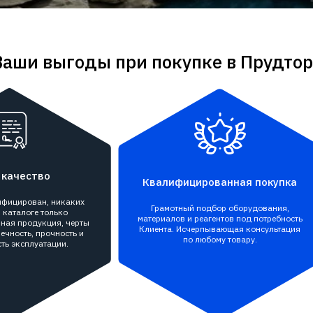
Ваши выгоды при покупке в Прудтор
 качество
Квалифицированная покупка
тифицирован, никаких
Грамотный подбор оборудования,
 каталоге только
материалов и реагентов под потребность
ная продукция, черты
Клиента. Исчерпывающая консультация
ечность, прочность и
по любому товару.
ть эксплуатации.