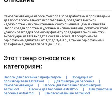
Самовсасывающие насосы "Verdon ES" разработаны и произведены
для профессионального использования, обладают высокой
надежностью и исключительным соотношением цены и качества.
Насос создан простым и удобным в использовании, добиться этого
удалось благодаря большому фильтру предварительной очистки.
Аксессуары из ПВХ входят в состав насоса. В ассортименте
однофазные двигатели от 1/2 до 3/4 л.с., а также однофазные и
трехфазные двигатели от 1 до 3 л.с..
Этот товар относится к
категориям:
Насосы для бассейна с префильтром
|
Продукция от
производителя AstralPool
|
Для фильтрации бассейна
|
Самовсасывающие
|
Насосы для бассейна с префильтром
AstralPool
|
Насосы для бассейна AstralPool
|
Для фильтраци
бассейна AstralPool
|
Самовсасывающие AstralPool