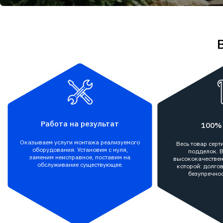
Работа на результат
100%
Оказываем услуги монтажа реализуемого
Весь товар сер
оборудования. Установим с нуля,
подделок. В
заменим неисправное, поставим на
высококачествен
обслуживание существующее.
которой: долгов
безупречнос