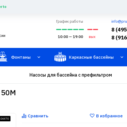
erto
График работы
info@pru
8 (49
сии
10:00 — 19:00
вых
8 (91
Фонтаны
Каркасные бассейны
Насосы для бассейна с префильтром
n 50М
Сравнить
В избранное
104470