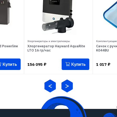
Хлоргенераторы и электролизеры
Комплектующие 
 Powerline
Хлоргенератор Hayward AquaRite
Сачок с ручк
LTO 16 гр/час
K044BU
Купить
Купить
156 095
₽
1 017
₽