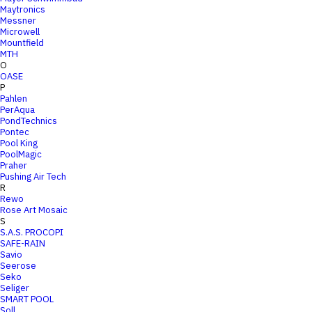
Maytronics
Messner
Microwell
Mountfield
MTH
O
OASE
P
Pahlen
PerAqua
PondTechnics
Pontec
Pool King
PoolMagic
Praher
Pushing Air Tech
R
Rewo
Rose Art Mosaic
S
S.A.S. PROCOPI
SAFE-RAIN
Savio
Seerose
Seko
Seliger
SMART POOL
Soll