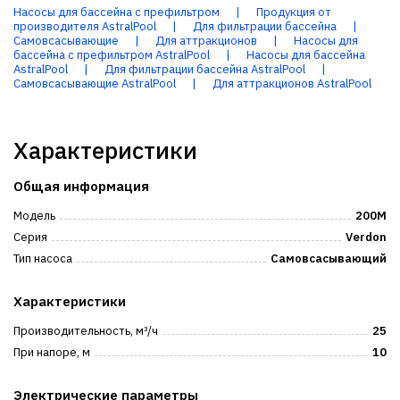
Насосы для бассейна с префильтром
|
Продукция от
производителя AstralPool
|
Для фильтрации бассейна
|
Самовсасывающие
|
Для аттракционов
|
Насосы для
бассейна с префильтром AstralPool
|
Насосы для бассейна
AstralPool
|
Для фильтрации бассейна AstralPool
|
Самовсасывающие AstralPool
|
Для аттракционов AstralPool
Характеристики
Общая информация
Модель
200M
Серия
Verdon
Тип насоса
Самовсасывающий
Характеристики
Производительность, м³/ч
25
При напоре, м
10
Электрические параметры