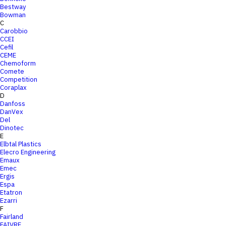
Bestway
Bowman
C
Carobbio
CCEI
Cefil
CEME
Chemoform
Comete
Competition
Coraplax
D
Danfoss
DanVex
Del
Dinotec
E
Elbtal Plastics
Elecro Engineering
Emaux
Emec
Ergis
Espa
Etatron
Ezarri
F
Fairland
FAIVRE