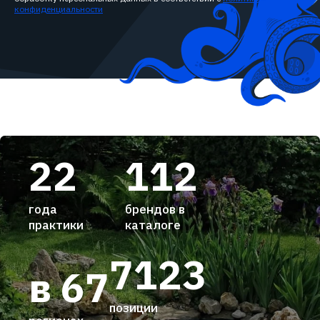
конфиденциальности
22
112
года
брендов в
практики
каталоге
7123
в 67
позиции