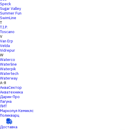
Speck
Sugar Valley
Summer Fun
SwimLine
T
T.I.P.
Toscano
V
Van Erp
Velda
Vidrepur
W
Waterco
Waterline
Waterpik
Watertech
Waterway
А-Я
АкваСектор
Акватехника
Дарин-Про
Лагуна
ЛИТ
Маркопул Кемиклс
Поликварц
Доставка