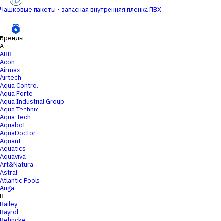
Чашковые пакеты - запасная внутренняя пленка ПВХ
Бренды
A
ABB
Acon
Airmax
Airtech
Aqua Control
Aqua Forte
Aqua Industrial Group
Aqua Technix
Aqua-Tech
Aquabot
AquaDoctor
Aquant
Aquatics
Aquaviva
Art&Natura
Astral
Atlantic Pools
Auga
B
Bailey
Bayrol
Behncke