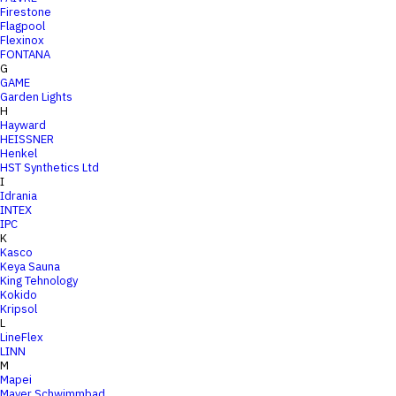
Firestone
Flagpool
Flexinox
FONTANA
G
GAME
Garden Lights
H
Hayward
HEISSNER
Henkel
HST Synthetics Ltd
I
Idrania
INTEX
IPC
K
Kasco
Keya Sauna
King Tehnology
Kokido
Kripsol
L
LineFlex
LINN
M
Mapei
Mayer Schwimmbad