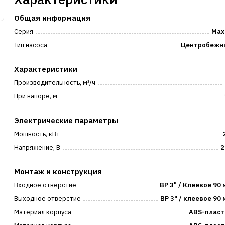
Общая информация
Серия
Max
Тип насоса
Центробежн
Характеристики
Производительность, м³/ч
При напоре, м
Электрические параметры
Мощность, кВт
Напряжение, В
2
Монтаж и конструкция
Входное отверстие
ВР 3" / Клеевое 90
Выходное отверстие
ВР 3" / клеевое 90
Материал корпуса
ABS-пласт