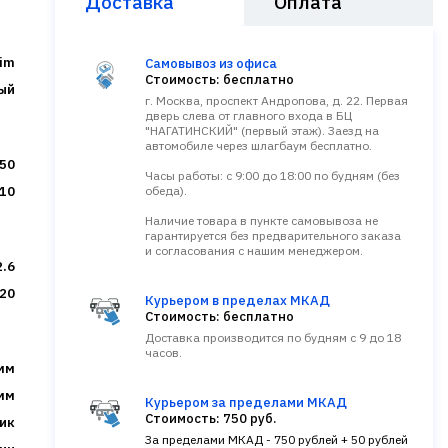
Доставка
Оплата
im
Самовывоз из офиса
Стоимость: бесплатно
ый
г. Москва, проспект Андропова, д. 22. Первая
дверь слева от главного входа в БЦ
"НАГАТИНСКИЙ" (первый этаж). Заезд на
автомобиле через шлагбаум бесплатно.
50
Часы работы: с 9:00 до 18:00 по будням (без
10
обеда).
Наличие товара в пункте самовывоза не
гарантируется без предварительного заказа
и согласования с нашим менеджером.
2.6
20
Курьером в пределах МКАД
Стоимость: бесплатно
Доставка производится по будням с 9 до 18
часов.
 мм
 мм
Курьером за пределами МКАД
Стоимость: 750 руб.
ик
За пределами МКАД - 750 рублей + 50 рублей