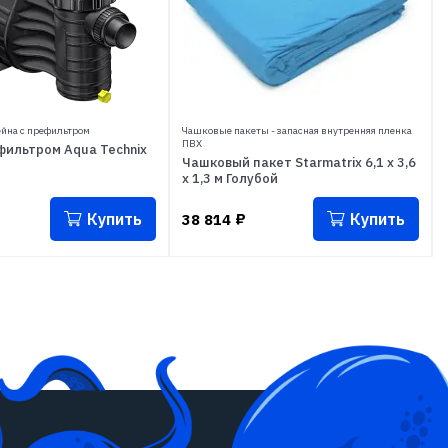
ейна с префильтром
Чашковые пакеты - запасная внутренняя пленка
ПВХ
фильтром Aqua Technix
Чашковый пакет Starmatrix 6,1 х 3,6
х 1,3 м Голубой
Купить
Купить
38 814
₽