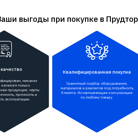
Ваши выгоды при покупке в Прудтор
 качество
Квалифицированная покупка
тифицирован, никаких
Грамотный подбор оборудования,
 каталоге только
материалов и реагентов под потребность
ная продукция, черты
Клиента. Исчерпывающая консультация
ечность, прочность и
по любому товару.
ть эксплуатации.