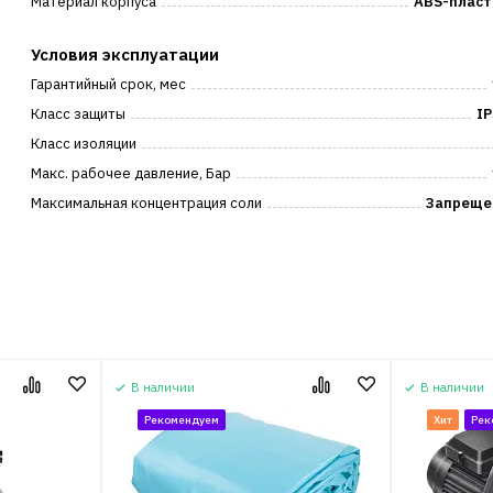
Материал корпуса
ABS-пласт
Условия эксплуатации
Гарантийный срок, мес
Класс защиты
IP
Класс изоляции
Макс. рабочее давление, Бар
Максимальная концентрация соли
Запреще
В наличии
В наличии
Рекомендуем
Хит
Рек