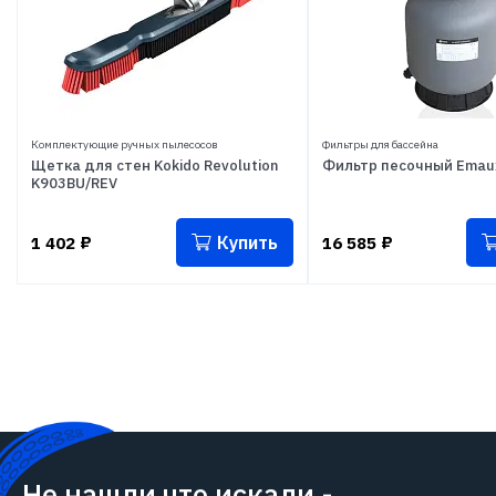
Комплектующие ручных пылесосов
Фильтры для бассейна
Щетка для стен Kokido Revolution
Фильтр песочный Emau
K903BU/REV
Купить
1 402
₽
16 585
₽
Не нашли что искали -