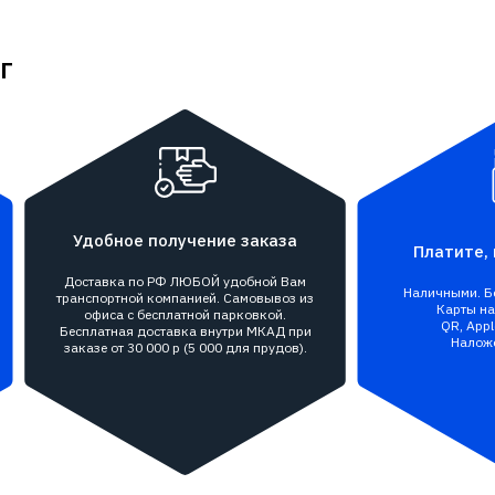
г
Удобное получение заказа
Платите, 
Доставка по РФ ЛЮБОЙ удобной Вам
Наличными. Бе
транспортной компанией. Самовывоз из
Карты на 
офиса с бесплатной парковкой.
QR, Appl
Бесплатная доставка внутри МКАД при
Налож
заказе от 30 000 р (5 000 для прудов).