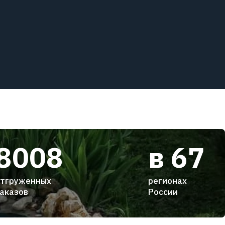
8008
в 67
тгруженных
регионах
аказов
России