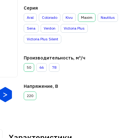
Серия
Aral
Colorado
Kivu
Maxim
Nautilus
Sena
Verdon
Victoria Plus
Victoria Plus Silent
Производительность, м³/ч
50
66
78
Напряжение, В
220
Характеристики