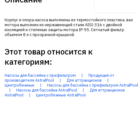
Корпус и опора насоса выполнены из термостойкого пластика, вал
мотора выполнен из нержавеющей стали AISI-316 с двойной
изоляцией и степенью защиты мотора IP-55. Сетчатый фильтр
объемом 8 л с прозрачной крышкой.
Этот товар относится к
категориям:
Насосы для бассейна с префильтром
|
Продукция от
производителя AstralPool
|
Для аттракционов
|
Центробежные
|
Насосы для бассейна с префильтром AstralPool
|
Насосы для бассейна AstralPool
|
Для аттракционов
AstralPool
|
Центробежные AstralPool