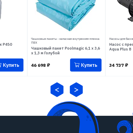
Чашковые пакеты - запасная внутренняя пленка
Насосы для басс
ПВХ
x P450
Насос с пре
Чашковый пакет Poolmagic 6,1 х 3,6
Aqua Plus 8
х 1,3 м Голубой
Купить
Купить
46 698
₽
34 737
₽