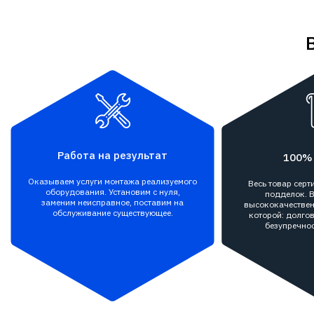
Работа на результат
100%
Оказываем услуги монтажа реализуемого
Весь товар сер
оборудования. Установим с нуля,
подделок. В
заменим неисправное, поставим на
высококачествен
обслуживание существующее.
которой: долгов
безупречнос