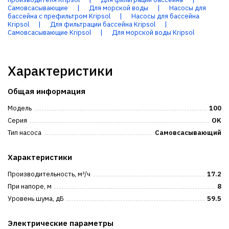
Самовсасывающие
|
Для морской воды
|
Насосы для
бассейна с префильтром Kripsol
|
Насосы для бассейна
Kripsol
|
Для фильтрации бассейна Kripsol
|
Самовсасывающие Kripsol
|
Для морской воды Kripsol
Характеристики
Общая информация
Модель
100
Серия
OK
Тип насоса
Самовсасывающий
Характеристики
Производительность, м³/ч
17.2
При напоре, м
8
Уровень шума, дБ
59.5
Электрические параметры