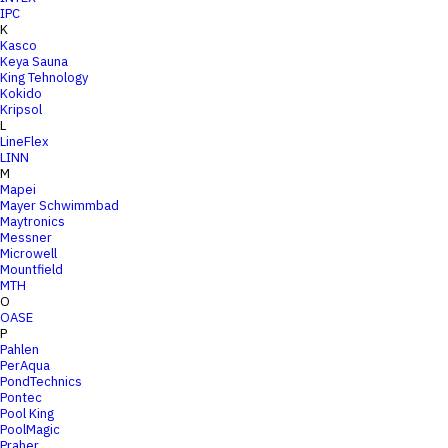
IPC
K
Kasco
Keya Sauna
King Tehnology
Kokido
Kripsol
L
LineFlex
LINN
M
Mapei
Mayer Schwimmbad
Maytronics
Messner
Microwell
Mountfield
MTH
O
OASE
P
Pahlen
PerAqua
PondTechnics
Pontec
Pool King
PoolMagic
Praher