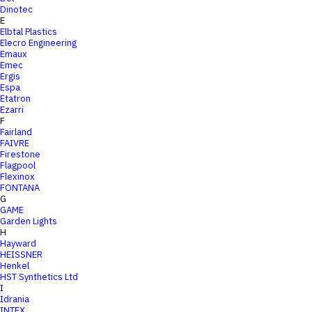
Dinotec
E
Elbtal Plastics
Elecro Engineering
Emaux
Emec
Ergis
Espa
Etatron
Ezarri
F
Fairland
FAIVRE
Firestone
Flagpool
Flexinox
FONTANA
G
GAME
Garden Lights
H
Hayward
HEISSNER
Henkel
HST Synthetics Ltd
I
Idrania
INTEX