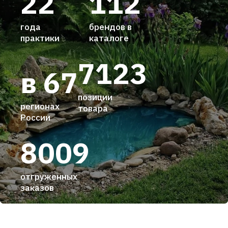
22
112
года
брендов в
практики
каталоге
7123
в 67
позиции
регионах
товара
России
8009
отгруженных
заказов