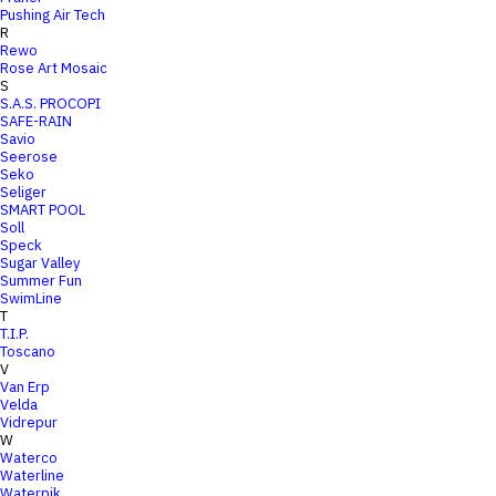
Pushing Air Tech
R
Rewo
Rose Art Mosaic
S
S.A.S. PROCOPI
SAFE-RAIN
Savio
Seerose
Seko
Seliger
SMART POOL
Soll
Speck
Sugar Valley
Summer Fun
SwimLine
T
T.I.P.
Toscano
V
Van Erp
Velda
Vidrepur
W
Waterco
Waterline
Waterpik