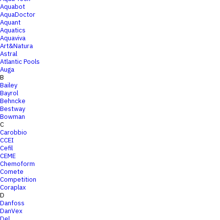
Aquabot
AquaDoctor
Aquant
Aquatics
Aquaviva
Art&Natura
Astral
Atlantic Pools
Auga
B
Bailey
Bayrol
Behncke
Bestway
Bowman
C
Carobbio
CCEI
Cefil
CEME
Chemoform
Comete
Competition
Coraplax
D
Danfoss
DanVex
Del