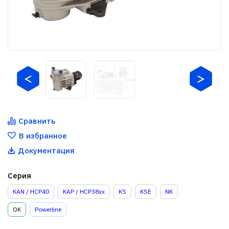
Сравнить
В избранное
Документация
Серия
KAN / HCP40
KAP / HCP38xx
KS
KSE
NK
OK
Powerline