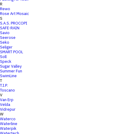
R
Rewo
Rose Art Mosaic
S
S.A.S. PROCOPI
SAFE-RAIN
Savio
Seerose
Seko
Seliger
SMART POOL
Soll
Speck
Sugar Valley
Summer Fun
SwimLine
T
T.I.P.
Toscano
V
Van Erp
Velda
Vidrepur
W
Waterco
Waterline
Waterpik
Watertech