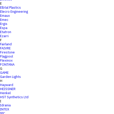
E
Elbtal Plastics
Elecro Engineering
Emaux
Emec
Ergis
Espa
Etatron
Ezarri
F
Fairland
FAIVRE
Firestone
Flagpool
Flexinox
FONTANA
G
GAME
Garden Lights
H
Hayward
HEISSNER
Henkel
HST Synthetics Ltd
I
Idrania
INTEX
IPC