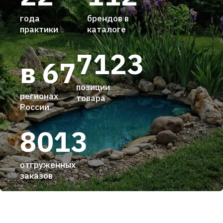
года
брендов в
практики
каталоге
7123
в 67
позиции
регионах
товара
России
8013
отгруженных
заказов