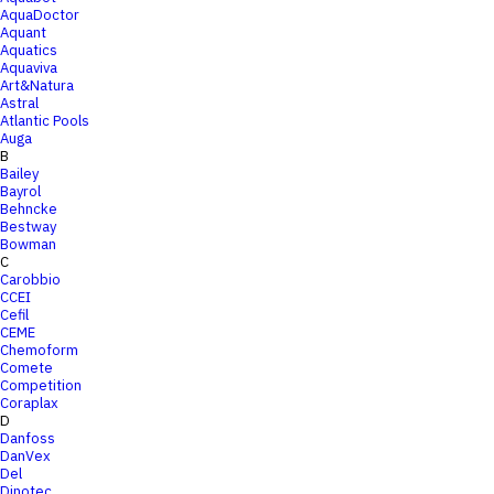
AquaDoctor
Aquant
Aquatics
Aquaviva
Art&Natura
Astral
Atlantic Pools
Auga
B
Bailey
Bayrol
Behncke
Bestway
Bowman
C
Carobbio
CCEI
Cefil
CEME
Chemoform
Comete
Competition
Coraplax
D
Danfoss
DanVex
Del
Dinotec