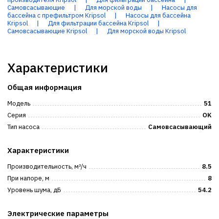
Самовсасывающие
|
Для морской воды
|
Насосы для
бассейна с префильтром Kripsol
|
Насосы для бассейна
Kripsol
|
Для фильтрации бассейна Kripsol
|
Самовсасывающие Kripsol
|
Для морской воды Kripsol
Характеристики
Общая информация
Модель
51
Серия
OK
Тип насоса
Самовсасывающий
Характеристики
Производительность, м³/ч
8.5
При напоре, м
8
Уровень шума, дБ
54.2
Электрические параметры