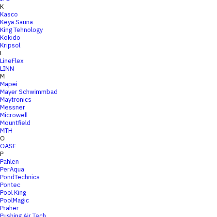
K
Kasco
Keya Sauna
King Tehnology
Kokido
Kripsol
L
LineFlex
LINN
M
Mapei
Mayer Schwimmbad
Maytronics
Messner
Microwell
Mountfield
MTH
O
OASE
P
Pahlen
PerAqua
PondTechnics
Pontec
Pool King
PoolMagic
Praher
Pushing Air Tech