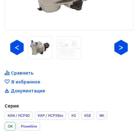
Сравнить
В избранное
Документация
Серия
KAN / HCP40
KAP / HCP38xx
KS
KSE
NK
OK
Powerline