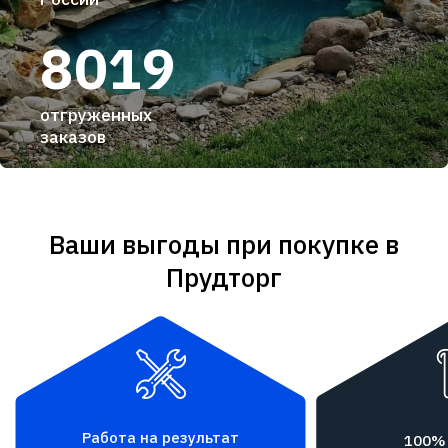
8019
отгруженных
заказов
Ваши выгоды при покупке в
Прудторг
Работа на результат
100%