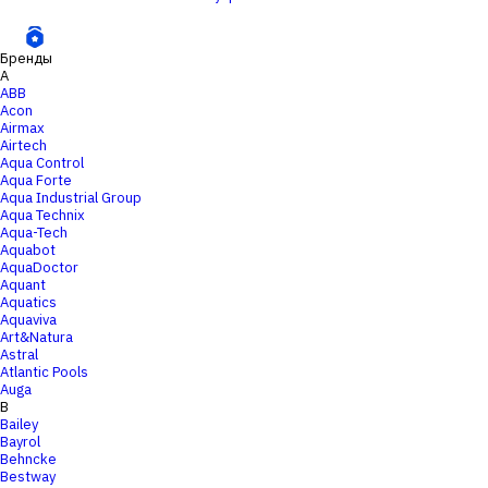
Бренды
A
ABB
Acon
Airmax
Airtech
Aqua Control
Aqua Forte
Aqua Industrial Group
Aqua Technix
Aqua-Tech
Aquabot
AquaDoctor
Aquant
Aquatics
Aquaviva
Art&Natura
Astral
Atlantic Pools
Auga
B
Bailey
Bayrol
Behncke
Bestway