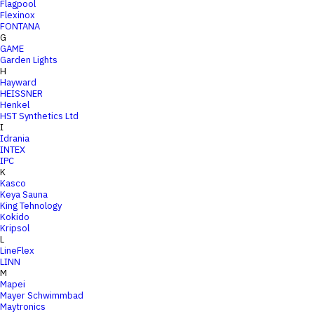
Flagpool
Flexinox
FONTANA
G
GAME
Garden Lights
H
Hayward
HEISSNER
Henkel
HST Synthetics Ltd
I
Idrania
INTEX
IPC
K
Kasco
Keya Sauna
King Tehnology
Kokido
Kripsol
L
LineFlex
LINN
M
Mapei
Mayer Schwimmbad
Maytronics