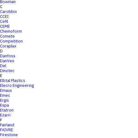
Bowman
C
Carobbio
CCEI
Cefil
CEME
Chemoform
Comete
Competition
Coraplax
D
Danfoss
DanVex
Del
Dinotec
E
Elbtal Plastics
Elecro Engineering
Emaux
Emec
Ergis
Espa
Etatron
Ezarri
F
Fairland
FAIVRE
Firestone