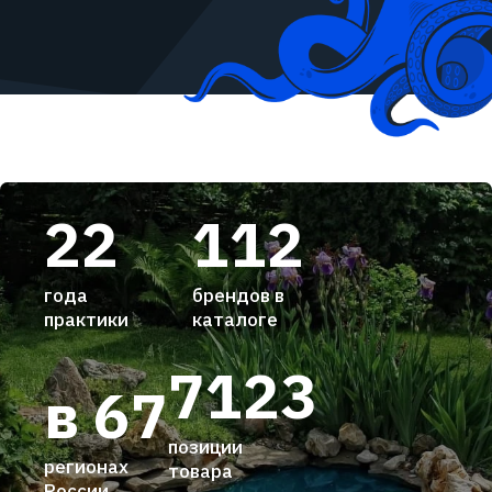
22
112
года
брендов в
практики
каталоге
7123
в 67
позиции
регионах
товара
России