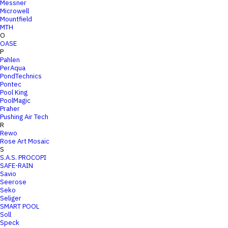
Messner
Microwell
Mountfield
MTH
O
OASE
P
Pahlen
PerAqua
PondTechnics
Pontec
Pool King
PoolMagic
Praher
Pushing Air Tech
R
Rewo
Rose Art Mosaic
S
S.A.S. PROCOPI
SAFE-RAIN
Savio
Seerose
Seko
Seliger
SMART POOL
Soll
Speck