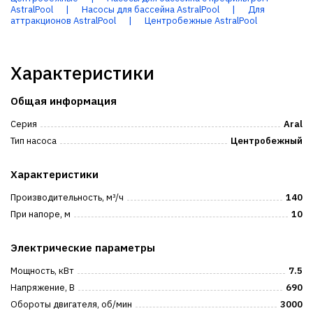
AstralPool
|
Насосы для бассейна AstralPool
|
Для
аттракционов AstralPool
|
Центробежные AstralPool
Характеристики
Общая информация
Серия
Aral
Тип насоса
Центробежный
Характеристики
Производительность, м³/ч
140
При напоре, м
10
Электрические параметры
Мощность, кВт
7.5
Напряжение, В
690
Обороты двигателя, об/мин
3000