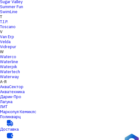
Sugar Valley
Summer Fun
SwimLine
T
T.I.P.
Toscano
V
Van Erp
Velda
Vidrepur
W
Waterco
Waterline
Waterpik
Watertech
Waterway
А-Я
АкваСектор
Акватехника
Дарин-Про
Лагуна
ЛИТ
Маркопул Кемиклс
Поликварц
Доставка