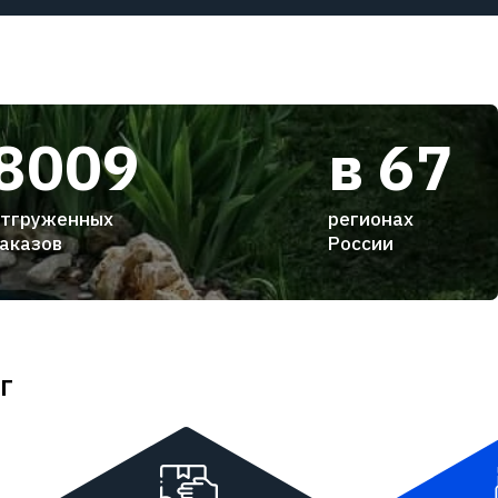
8009
в 67
тгруженных
регионах
аказов
России
г