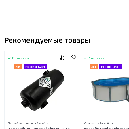
Рекомендуемые товары
В наличии
В наличии
Хит
Рекомендуем
Хит
Рекомендуем
Теплообменники для бассейна
Каркасные Бассейны
Теплообменник Pool King MF-135
Бассейн PoolMagic White