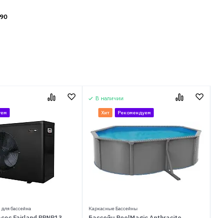
90
В наличии
уем
Хит
Рекомендуем
 для бассейна
Каркасные Бассейны
сос Fairland BPNR13
Бассейн PoolMagic Anthracite