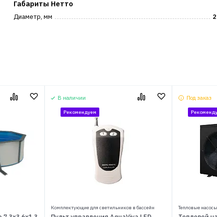
Габариты Нетто
Диаметр, мм
2
В наличии
Под заказ
Рекомендуем
Рекоменд
Комплектующие для светильников в бассейн
Тепловые насосы
 7,3x3,6x1,3
Пульт управления AquaViva LED
Тепловой на