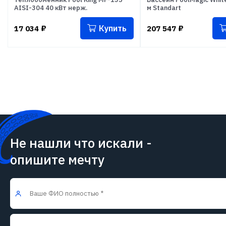
AISI-304 40 кВт нерж.
м Standart
Купить
17 034
₽
207 547
₽
Не нашли что искали -
опишите мечту