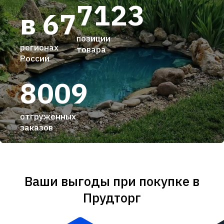
7123
в 67
позиции
регионах
товара
России
8009
отгруженных
заказов
Ваши выгоды при покупке в
Прудторг