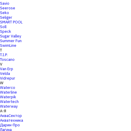
Savio
Seerose
Seko
Seliger
SMART POOL
Soll
Speck
Sugar Valley
Summer Fun
SwimLine
T
T.I.P.
Toscano
V
Van Erp
Velda
Vidrepur
W
Waterco
Waterline
Waterpik
Watertech
Waterway
А-Я
АкваСектор
Акватехника
Дарин-Про
Лагуна