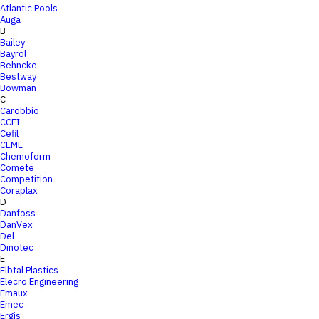
Atlantic Pools
Auga
B
Bailey
Bayrol
Behncke
Bestway
Bowman
C
Carobbio
CCEI
Cefil
CEME
Chemoform
Comete
Competition
Coraplax
D
Danfoss
DanVex
Del
Dinotec
E
Elbtal Plastics
Elecro Engineering
Emaux
Emec
Ergis