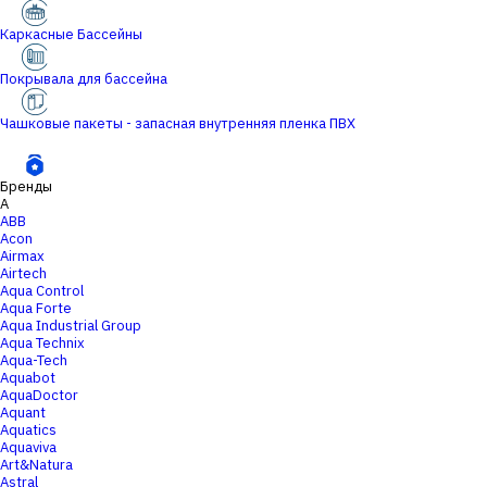
Каркасные Бассейны
Покрывала для бассейна
Чашковые пакеты - запасная внутренняя пленка ПВХ
Бренды
A
ABB
Acon
Airmax
Airtech
Aqua Control
Aqua Forte
Aqua Industrial Group
Aqua Technix
Aqua-Tech
Aquabot
AquaDoctor
Aquant
Aquatics
Aquaviva
Art&Natura
Astral