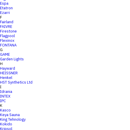
Espa
Etatron
Ezarri
F
Fairland
FAIVRE
Firestone
Flagpool
Flexinox
FONTANA
G
GAME
Garden Lights
H
Hayward
HEISSNER
Henkel
HST Synthetics Ltd
I
Idrania
INTEX
IPC
K
Kasco
Keya Sauna
King Tehnology
Kokido
Kripsol