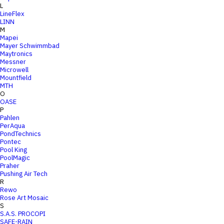
L
LineFlex
LINN
M
Mapei
Mayer Schwimmbad
Maytronics
Messner
Microwell
Mountfield
MTH
O
OASE
P
Pahlen
PerAqua
PondTechnics
Pontec
Pool King
PoolMagic
Praher
Pushing Air Tech
R
Rewo
Rose Art Mosaic
S
S.A.S. PROCOPI
SAFE-RAIN