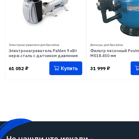
Электронагреватели для бассейна
Фильтры для бассейна
Электронагреватель Pahlen 9 кВт
Фильтр песочный Poolm
нерж.сталь с датчиком давления
MS18.450 мм
Купить
61 052
₽
31 999
₽
Не нашли что искали -