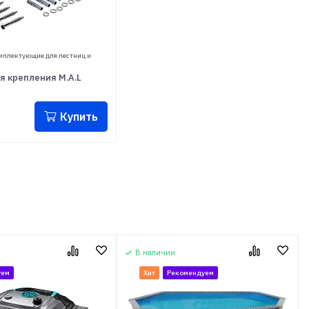
мплектующие для лестниц и
я крепления M.А.L
Купить
В наличии
уем
Хит
Рекомендуем