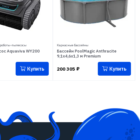
 роботы-пылесосы
Каркасные Бассейны
соc Aquaviva WY200
Бассейн PoolMagic Anthracite
9,1x4,6x1,3 м Premium
Купить
Купить
200 305
₽