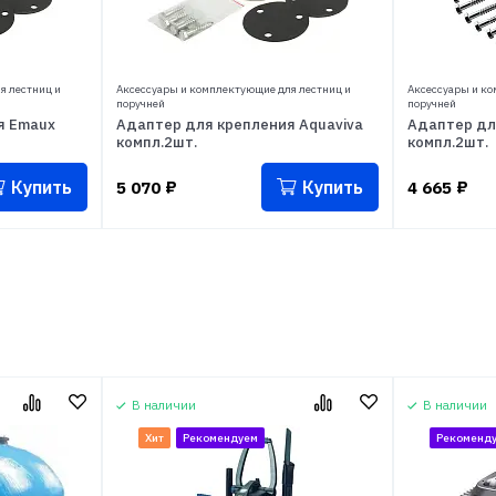
я лестниц и
Аксессуары и комплектующие для лестниц и
Аксессуары и ко
поручней
поручней
я Emaux
Адаптер для крепления Aquaviva
Адаптер дл
компл.2шт.
компл.2шт.
Купить
Купить
5 070
₽
4 665
₽
В наличии
В наличии
Хит
Рекомендуем
Рекоменд