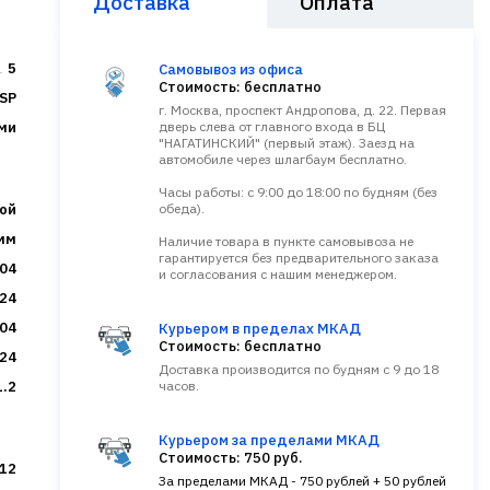
Доставка
Оплата
5
Самовывоз из офиса
Стоимость: бесплатно
SP
г. Москва, проспект Андропова, д. 22. Первая
ми
дверь слева от главного входа в БЦ
"НАГАТИНСКИЙ" (первый этаж). Заезд на
автомобиле через шлагбаум бесплатно.
Часы работы: с 9:00 до 18:00 по будням (без
ой
обеда).
 мм
Наличие товара в пункте самовывоза не
гарантируется без предварительного заказа
04
и согласования с нашим менеджером.
24
304
Курьером в пределах МКАД
Стоимость: бесплатно
24
Доставка производится по будням с 9 до 18
1.2
часов.
Курьером за пределами МКАД
Стоимость: 750 руб.
12
За пределами МКАД - 750 рублей + 50 рублей