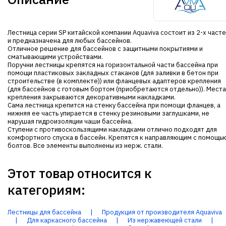
Лестница серии SP китайской компании Aquaviva состоит из 2-х част
и предназначена для любых бассейнов.
Отличное решение для бассейнов с защитными покрытиями и
сматывающими устройствами.
Поручни лестницы крепятся на горизонтальной части бассейна при
помощи пластиковых закладных стаканов (для заливки в бетон при
строительстве (в комплекте)) или фланцевых адаптеров крепления
(для бассейнов с готовым бортом (приобретаются отдельно)). Места
крепления закрываются декоративными накладками.
Сама лестница крепится на стенку бассейна при помощи фланцев, а
нижняя ее часть упирается в стенку резиновыми заглушками, не
нарушая гидроизоляции чаши бассейна.
Ступени с противоскользящими накладками отлично подходят для
комфортного спуска в бассейн. Крепятся к направляющим с помощь
болтов. Все элементы выполнены из нерж. стали.
Этот товар относится к
категориям:
Лестницы для бассейна
|
Продукция от производителя Aquaviva
|
Для каркасного бассейна
|
Из нержавеющей стали
|