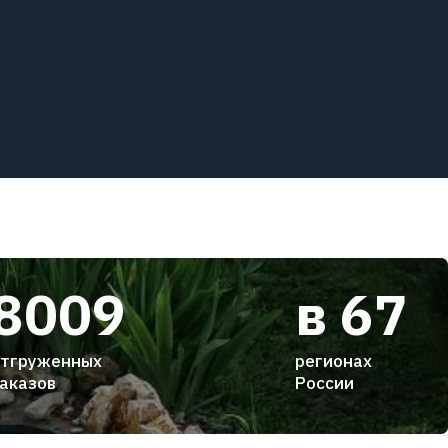
8009
в 67
тгруженных
регионах
аказов
России