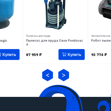
Пылесосы для пруда
Автоматические
agic
Пылесос для пруда Oase Pondovac
Робот пыле
4
Купить
Купить
87 959
₽
93 774
₽