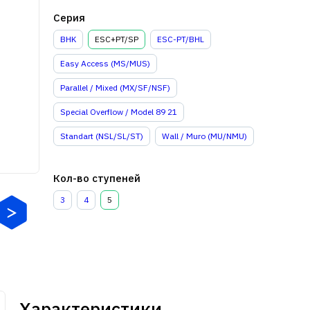
Серия
BHK
ESC+PT/SP
ESC-PT/BHL
Easy Access (MS/MUS)
Parallel / Mixed (MX/SF/NSF)
Special Overflow / Model 89 21
Standart (NSL/SL/ST)
Wall / Muro (MU/NMU)
Кол-во ступеней
3
4
5
Характеристики