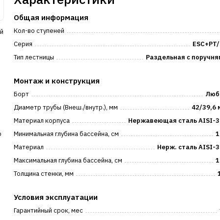
Общая информация
Кол-во ступеней
ей
Серия
ESC+PT/
Тип лестницы
Раздельная с поручня
Монтаж и конструкция
Борт
Люб
Диаметр трубы (Внеш./внутр.), мм
42/39,6
Материал корпуса
Нержавеющая сталь AISI-3
ю
Минимальная глубина бассейна, см
1
Материал
Нерж. сталь AISI-
Максимальная глубина бассейна, см
1
Толщина стенки, мм
Условия эксплуатации
Гарантийный срок, мес