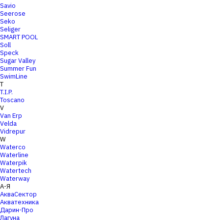
Savio
Seerose
Seko
Seliger
SMART POOL
Soll
Speck
Sugar Valley
Summer Fun
SwimLine
T
T.I.P.
Toscano
V
Van Erp
Velda
Vidrepur
W
Waterco
Waterline
Waterpik
Watertech
Waterway
А-Я
АкваСектор
Акватехника
Дарин-Про
Лагуна