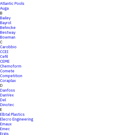
Atlantic Pools
Auga
B
Bailey
Bayrol
Behncke
Bestway
Bowman
C
Carobbio
CCEI
Cefil
CEME
Chemoform
Comete
Competition
Coraplax
D
Danfoss
DanVex
Del
Dinotec
E
Elbtal Plastics
Elecro Engineering
Emaux
Emec
Ergis