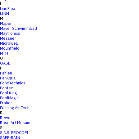
L
LineFlex
LINN
M
Mapei
Mayer Schwimmbad
Maytronics
Messner
Microwell
Mountfield
MTH
O
OASE
P
Pahlen
PerAqua
PondTechnics
Pontec
Pool King
PoolMagic
Praher
Pushing Air Tech
R
Rewo
Rose Art Mosaic
S
S.A.S. PROCOPI
SAFE-RAIN