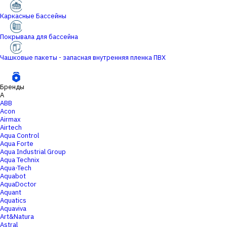
Каркасные Бассейны
Покрывала для бассейна
Чашковые пакеты - запасная внутренняя пленка ПВХ
Бренды
A
ABB
Acon
Airmax
Airtech
Aqua Control
Aqua Forte
Aqua Industrial Group
Aqua Technix
Aqua-Tech
Aquabot
AquaDoctor
Aquant
Aquatics
Aquaviva
Art&Natura
Astral