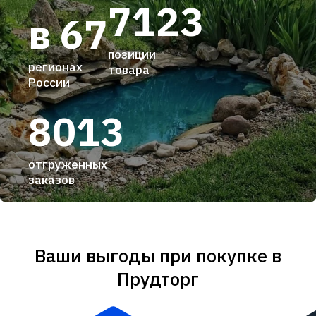
7123
в 67
позиции
регионах
товара
России
8013
отгруженных
заказов
Ваши выгоды при покупке в
Прудторг