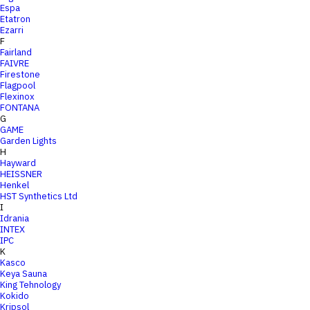
Espa
Etatron
Ezarri
F
Fairland
FAIVRE
Firestone
Flagpool
Flexinox
FONTANA
G
GAME
Garden Lights
H
Hayward
HEISSNER
Henkel
HST Synthetics Ltd
I
Idrania
INTEX
IPC
K
Kasco
Keya Sauna
King Tehnology
Kokido
Kripsol