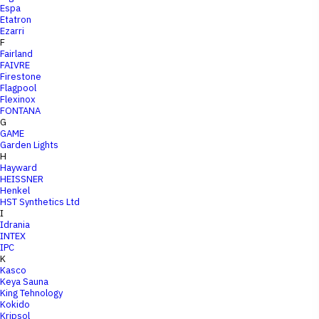
Espa
Etatron
Ezarri
F
Fairland
FAIVRE
Firestone
Flagpool
Flexinox
FONTANA
G
GAME
Garden Lights
H
Hayward
HEISSNER
Henkel
HST Synthetics Ltd
I
Idrania
INTEX
IPC
K
Kasco
Keya Sauna
King Tehnology
Kokido
Kripsol