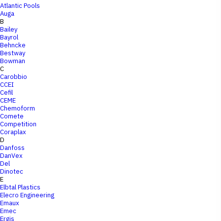
Atlantic Pools
Auga
B
Bailey
Bayrol
Behncke
Bestway
Bowman
C
Carobbio
CCEI
Cefil
CEME
Chemoform
Comete
Competition
Coraplax
D
Danfoss
DanVex
Del
Dinotec
E
Elbtal Plastics
Elecro Engineering
Emaux
Emec
Ergis