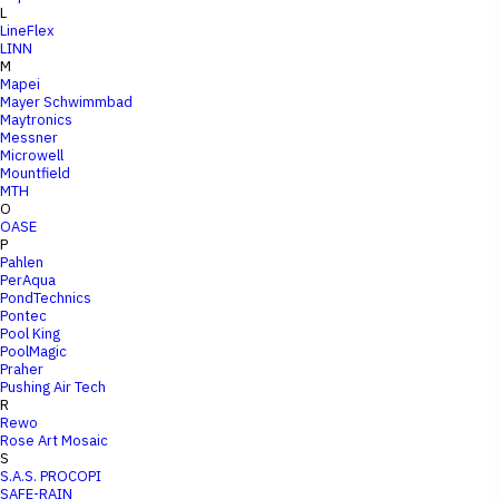
L
LineFlex
LINN
M
Mapei
Mayer Schwimmbad
Maytronics
Messner
Microwell
Mountfield
MTH
O
OASE
P
Pahlen
PerAqua
PondTechnics
Pontec
Pool King
PoolMagic
Praher
Pushing Air Tech
R
Rewo
Rose Art Mosaic
S
S.A.S. PROCOPI
SAFE-RAIN