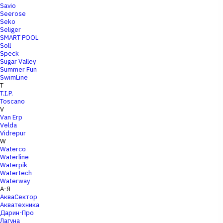
Savio
Seerose
Seko
Seliger
SMART POOL
Soll
Speck
Sugar Valley
Summer Fun
SwimLine
T
T.I.P.
Toscano
V
Van Erp
Velda
Vidrepur
W
Waterco
Waterline
Waterpik
Watertech
Waterway
А-Я
АкваСектор
Акватехника
Дарин-Про
Лагуна