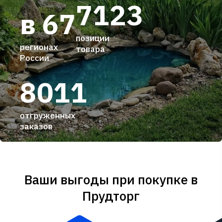
7123
в 67
позиции
регионах
товара
России
8011
отгруженных
заказов
Ваши выгоды при покупке в
Прудторг