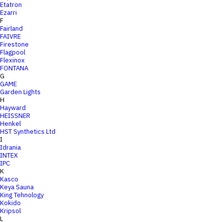
Etatron
Ezarri
F
Fairland
FAIVRE
Firestone
Flagpool
Flexinox
FONTANA
G
GAME
Garden Lights
H
Hayward
HEISSNER
Henkel
HST Synthetics Ltd
I
Idrania
INTEX
IPC
K
Kasco
Keya Sauna
King Tehnology
Kokido
Kripsol
L