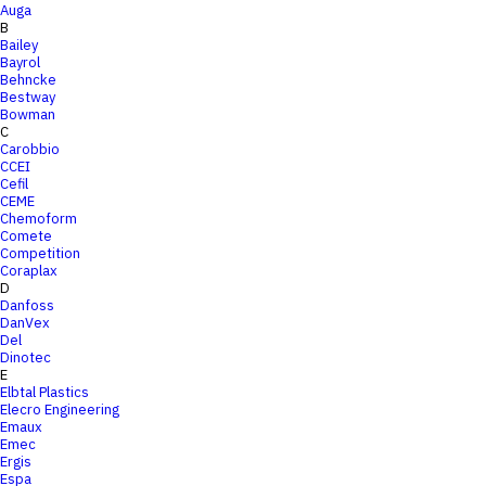
Auga
B
Bailey
Bayrol
Behncke
Bestway
Bowman
C
Carobbio
CCEI
Cefil
CEME
Chemoform
Comete
Competition
Coraplax
D
Danfoss
DanVex
Del
Dinotec
E
Elbtal Plastics
Elecro Engineering
Emaux
Emec
Ergis
Espa