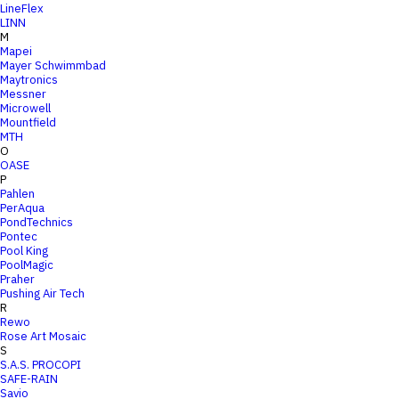
LineFlex
LINN
M
Mapei
Mayer Schwimmbad
Maytronics
Messner
Microwell
Mountfield
MTH
O
OASE
P
Pahlen
PerAqua
PondTechnics
Pontec
Pool King
PoolMagic
Praher
Pushing Air Tech
R
Rewo
Rose Art Mosaic
S
S.A.S. PROCOPI
SAFE-RAIN
Savio