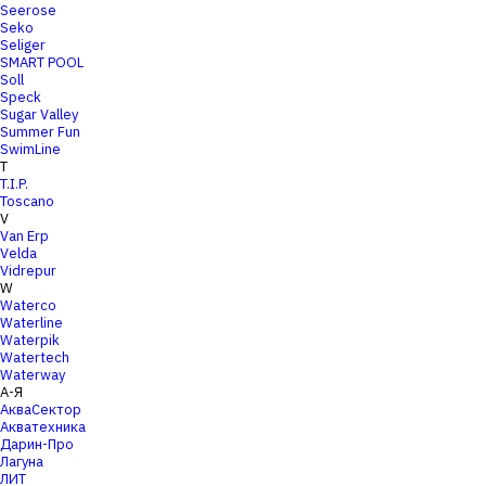
Seerose
Seko
Seliger
SMART POOL
Soll
Speck
Sugar Valley
Summer Fun
SwimLine
T
T.I.P.
Toscano
V
Van Erp
Velda
Vidrepur
W
Waterco
Waterline
Waterpik
Watertech
Waterway
А-Я
АкваСектор
Акватехника
Дарин-Про
Лагуна
ЛИТ