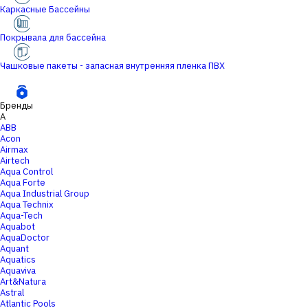
Каркасные Бассейны
Покрывала для бассейна
Чашковые пакеты - запасная внутренняя пленка ПВХ
Бренды
A
ABB
Acon
Airmax
Airtech
Aqua Control
Aqua Forte
Aqua Industrial Group
Aqua Technix
Aqua-Tech
Aquabot
AquaDoctor
Aquant
Aquatics
Aquaviva
Art&Natura
Astral
Atlantic Pools