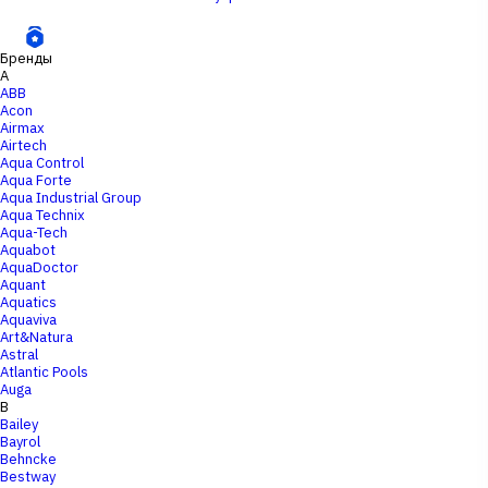
Бренды
A
ABB
Acon
Airmax
Airtech
Aqua Control
Aqua Forte
Aqua Industrial Group
Aqua Technix
Aqua-Tech
Aquabot
AquaDoctor
Aquant
Aquatics
Aquaviva
Art&Natura
Astral
Atlantic Pools
Auga
B
Bailey
Bayrol
Behncke
Bestway