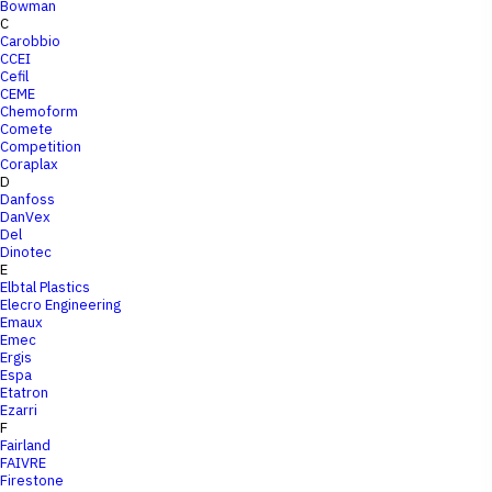
Bowman
C
Carobbio
CCEI
Cefil
CEME
Chemoform
Comete
Competition
Coraplax
D
Danfoss
DanVex
Del
Dinotec
E
Elbtal Plastics
Elecro Engineering
Emaux
Emec
Ergis
Espa
Etatron
Ezarri
F
Fairland
FAIVRE
Firestone