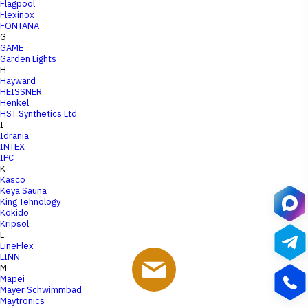
Flagpool
Flexinox
FONTANA
G
GAME
Garden Lights
H
Hayward
HEISSNER
Henkel
HST Synthetics Ltd
I
Idrania
INTEX
IPC
K
Kasco
Keya Sauna
King Tehnology
Kokido
Kripsol
L
LineFlex
LINN
M
Mapei
Mayer Schwimmbad
Maytronics