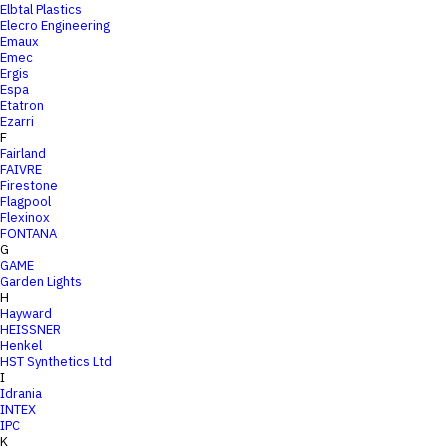
Elbtal Plastics
Elecro Engineering
Emaux
Emec
Ergis
Espa
Etatron
Ezarri
F
Fairland
FAIVRE
Firestone
Flagpool
Flexinox
FONTANA
G
GAME
Garden Lights
H
Hayward
HEISSNER
Henkel
HST Synthetics Ltd
I
Idrania
INTEX
IPC
K