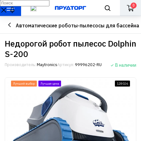
0
Автоматические роботы-пылесосы для бассейна
Недорогой робот пылесос Dolphin
S-200
Производитель:
Maytronics
Артикул:
99996202-RU
В наличии
Лучший выбор
Лучшая цена
128026