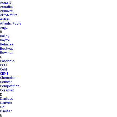
Aquant
Aquatics
Aquaviva
Art&Natura
Astral
Atlantic Pools
Auga
B
Bailey
Bayrol
Behncke
Bestway
Bowman
C
Carobbio
CCEI
Cefil
CEME
Chemoform
Comete
Competition
Coraplax
D
Danfoss
DanVex
Del
Dinotec
E