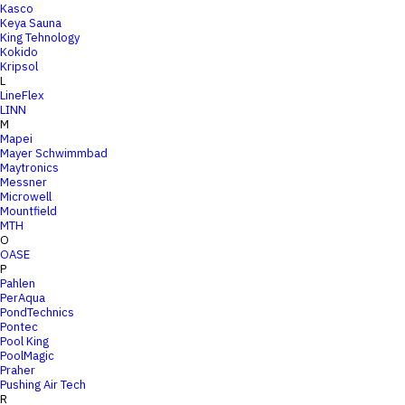
Kasco
Keya Sauna
King Tehnology
Kokido
Kripsol
L
LineFlex
LINN
M
Mapei
Mayer Schwimmbad
Maytronics
Messner
Microwell
Mountfield
MTH
O
OASE
P
Pahlen
PerAqua
PondTechnics
Pontec
Pool King
PoolMagic
Praher
Pushing Air Tech
R