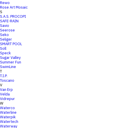
Rewo
Rose Art Mosaic
S
S.A.S. PROCOPI
SAFE-RAIN
Savio
Seerose
Seko
Seliger
SMART POOL
Soll
Speck
Sugar Valley
Summer Fun
SwimLine
T
T.I.P.
Toscano
V
Van Erp
Velda
Vidrepur
W
Waterco
Waterline
Waterpik
Watertech
Waterway