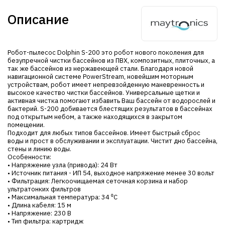
Описание
Робот-пылесос Dolphin S-200 это робот нового поколения для
безупречной чистки бассейнов из ПВХ, композитных, плиточных, а
так же бассейнов из нержавеющей стали. Благодаря новой
навигационной системе PowerStream, новейшим моторным
устройствам, робот имеет непревзойденную маневренность и
высокое качество чистки бассейнов. Универсальные щетки и
активная чистка помогают избавить Ваш бассейн от водорослей и
бактерий. S-200 добивается блестящих результатов в бассейнах
под открытым небом, а также находящихся в закрытом
помещении.
Подходит для любых типов бассейнов. Имеет быстрый сброс
воды и прост в обслуживании и эксплуатации. Чистит дно бассейна,
стены и линию воды.
Особенности:
• Напряжение узла (привода): 24 Вт
• Источник питания - ИП 54, выходное напряжение менее 30 вольт
• Фильтрация: Легкоочищаемая сеточная корзина и набор
ультратонких фильтров
• Максимальная температура: 34 ⁰С
• Длина кабеля: 15 м
• Напряжение: 230 В
• Тип фильтра: картридж