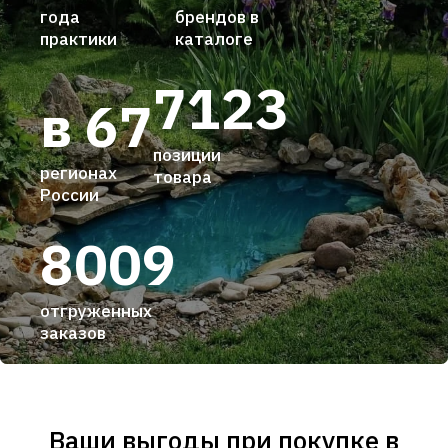
года
брендов в
практики
каталоге
7123
в 67
позиции
регионах
товара
России
8009
отгруженных
заказов
Ваши выгоды при покупке в