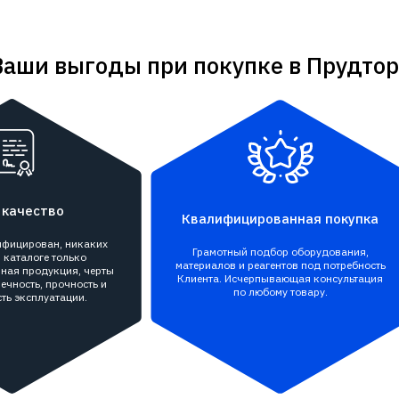
Ваши выгоды при покупке в Прудтор
 качество
Квалифицированная покупка
тифицирован, никаких
Грамотный подбор оборудования,
 каталоге только
материалов и реагентов под потребность
ная продукция, черты
Клиента. Исчерпывающая консультация
ечность, прочность и
по любому товару.
ть эксплуатации.