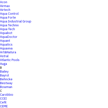
Acon
Airmax
Airtech
Aqua Control
Aqua Forte
Aqua Industrial Group
Aqua Technix
Aqua-Tech
Aquabot
AquaDoctor
Aquant
Aquatics
Aquaviva
Art&Natura
Astral
Atlantic Pools
Auga
B
Bailey
Bayrol
Behncke
Bestway
Bowman
C
Carobbio
CCEI
Cefil
CEME