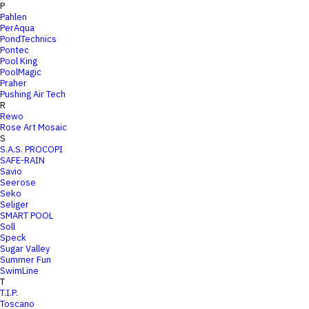
P
Pahlen
PerAqua
PondTechnics
Pontec
Pool King
PoolMagic
Praher
Pushing Air Tech
R
Rewo
Rose Art Mosaic
S
S.A.S. PROCOPI
SAFE-RAIN
Savio
Seerose
Seko
Seliger
SMART POOL
Soll
Speck
Sugar Valley
Summer Fun
SwimLine
T
T.I.P.
Toscano