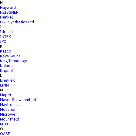
H
Hayward
HEISSNER
Henkel
HST Synthetics Ltd
I
Idrania
INTEX
IPC
K
Kasco
Keya Sauna
King Tehnology
Kokido
Kripsol
L
LineFlex
LINN
M
Mapei
Mayer Schwimmbad
Maytronics
Messner
Microwell
Mountfield
MTH
O
OASE