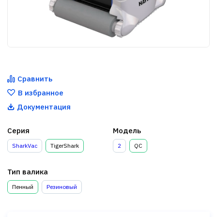
Сравнить
В избранное
Документация
Серия
Модель
SharkVac
TigerShark
2
QC
Тип валика
Пенный
Резиновый