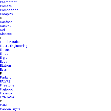
Chemoform
Comete
Competition
Coraplax
D
Danfoss
DanVex
Del
Dinotec
E
Elbtal Plastics
Elecro Engineering
Emaux
Emec
Ergis
Espa
Etatron
Ezarri
F
Fairland
FAIVRE
Firestone
Flagpool
Flexinox
FONTANA
G
GAME
Garden Lights