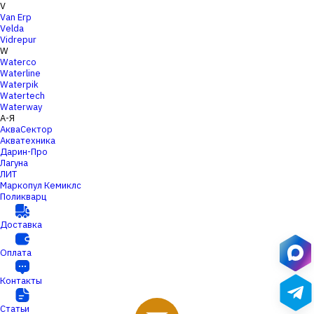
V
Van Erp
Velda
Vidrepur
W
Waterco
Waterline
Waterpik
Watertech
Waterway
А-Я
АкваСектор
Акватехника
Дарин-Про
Лагуна
ЛИТ
Маркопул Кемиклс
Поликварц
Доставка
Оплата
Контакты
Статьи