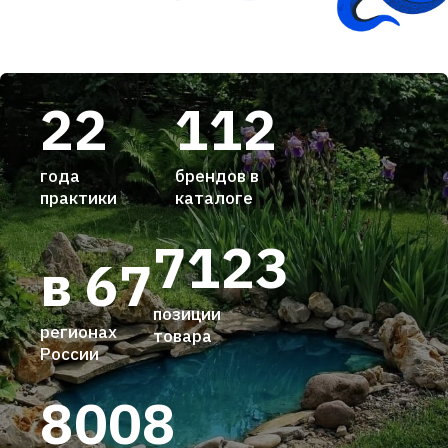
22
112
года
брендов в
практики
каталоге
7123
в 67
позиции
регионах
товара
России
8008