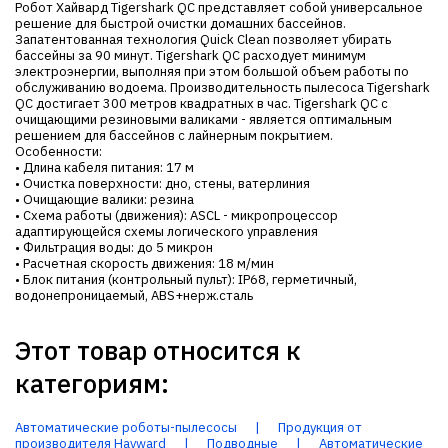
Робот Хайвард Tigershark QC представляет собой универсальное
решение для быстрой очистки домашних бассейнов.
Запатентованная технология Quick Clean позволяет убирать
бассейны за 90 минут. Tigershark QC расходует минимум
электроэнергии, выполняя при этом большой объем работы по
обслуживанию водоема. Производительность пылесоса Tigershark
QC достигает 300 метров квадратных в час. Tigershark QC с
очищающими резиновыми валиками - является оптимальным
решением для бассейнов с лайнерным покрытием.
Особенности:
• Длина кабеля питания: 17 м
• Очистка поверхности: дно, стены, ватерлиния
• Очищающие валики: резина
• Схема работы (движения): ASCL - микропроцессор
адаптирующейся схемы логического управления
• Фильтрация воды: до 5 микрон
• Расчетная скорость движения: 18 м/мин
• Блок питания (контрольный пульт): IP68, герметичный,
водонепроницаемый, ABS+нерж.сталь
Этот товар относится к
категориям:
Автоматические роботы-пылесосы
|
Продукция от
производителя Hayward
|
Подводные
|
Автоматические