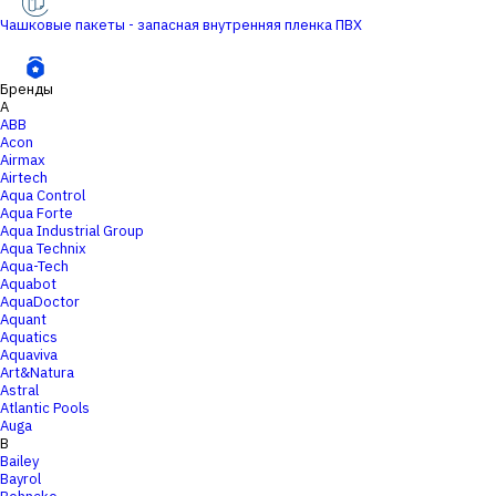
Чашковые пакеты - запасная внутренняя пленка ПВХ
Бренды
A
ABB
Acon
Airmax
Airtech
Aqua Control
Aqua Forte
Aqua Industrial Group
Aqua Technix
Aqua-Tech
Aquabot
AquaDoctor
Aquant
Aquatics
Aquaviva
Art&Natura
Astral
Atlantic Pools
Auga
B
Bailey
Bayrol