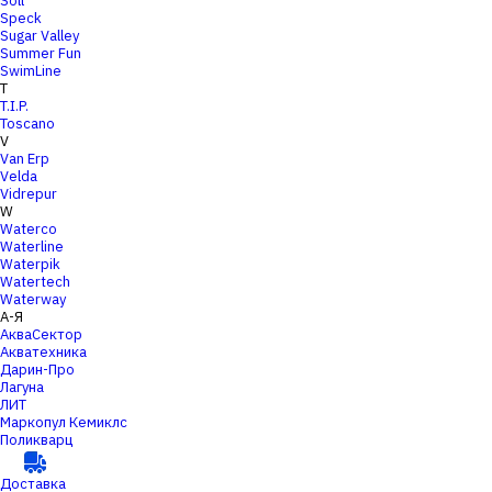
Soll
Speck
Sugar Valley
Summer Fun
SwimLine
T
T.I.P.
Toscano
V
Van Erp
Velda
Vidrepur
W
Waterco
Waterline
Waterpik
Watertech
Waterway
А-Я
АкваСектор
Акватехника
Дарин-Про
Лагуна
ЛИТ
Маркопул Кемиклс
Поликварц
Доставка