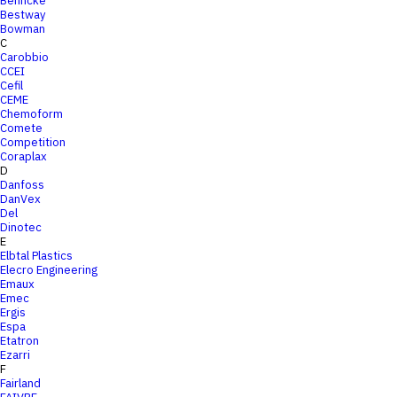
Behncke
Bestway
Bowman
C
Carobbio
CCEI
Cefil
CEME
Chemoform
Comete
Competition
Coraplax
D
Danfoss
DanVex
Del
Dinotec
E
Elbtal Plastics
Elecro Engineering
Emaux
Emec
Ergis
Espa
Etatron
Ezarri
F
Fairland