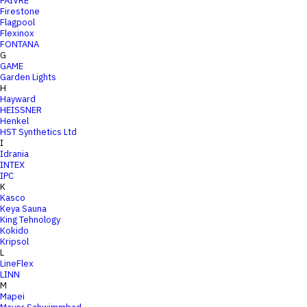
FAIVRE
Firestone
Flagpool
Flexinox
FONTANA
G
GAME
Garden Lights
H
Hayward
HEISSNER
Henkel
HST Synthetics Ltd
I
Idrania
INTEX
IPC
K
Kasco
Keya Sauna
King Tehnology
Kokido
Kripsol
L
LineFlex
LINN
M
Mapei