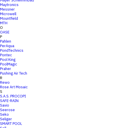
Mayer Schwimmbad
Maytronics
Messner
Microwell
Mountfield
MTH
O
OASE
P
Pahlen
PerAqua
PondTechnics
Pontec
Pool King
PoolMagic
Praher
Pushing Air Tech
R
Rewo
Rose Art Mosaic
S
S.A.S. PROCOPI
SAFE-RAIN
Savio
Seerose
Seko
Seliger
SMART POOL