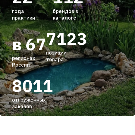
года
брендов в
практики
каталоге
7123
в 67
позиции
регионах
товара
России
8011
отгруженных
заказов