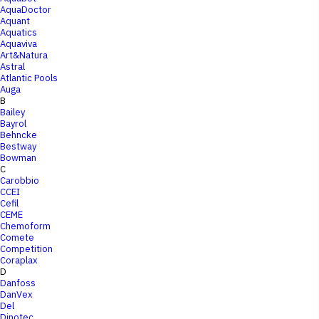
AquaDoctor
Aquant
Aquatics
Aquaviva
Art&Natura
Astral
Atlantic Pools
Auga
B
Bailey
Bayrol
Behncke
Bestway
Bowman
C
Carobbio
CCEI
Cefil
CEME
Chemoform
Comete
Competition
Coraplax
D
Danfoss
DanVex
Del
Dinotec