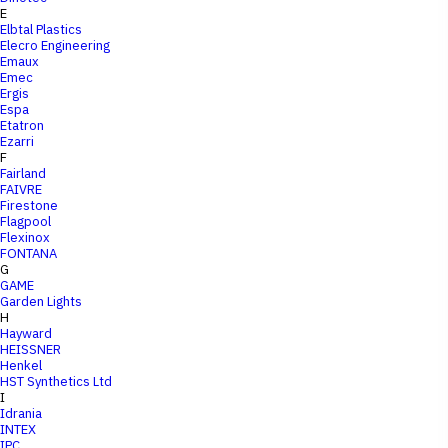
E
Elbtal Plastics
Elecro Engineering
Emaux
Emec
Ergis
Espa
Etatron
Ezarri
F
Fairland
FAIVRE
Firestone
Flagpool
Flexinox
FONTANA
G
GAME
Garden Lights
H
Hayward
HEISSNER
Henkel
HST Synthetics Ltd
I
Idrania
INTEX
IPC