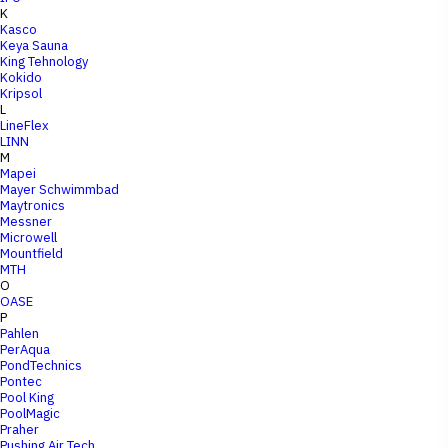
K
Kasco
Keya Sauna
King Tehnology
Kokido
Kripsol
L
LineFlex
LINN
M
Mapei
Mayer Schwimmbad
Maytronics
Messner
Microwell
Mountfield
MTH
O
OASE
P
Pahlen
PerAqua
PondTechnics
Pontec
Pool King
PoolMagic
Praher
Pushing Air Tech