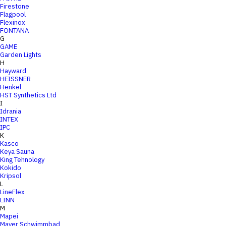
Firestone
Flagpool
Flexinox
FONTANA
G
GAME
Garden Lights
H
Hayward
HEISSNER
Henkel
HST Synthetics Ltd
I
Idrania
INTEX
IPC
K
Kasco
Keya Sauna
King Tehnology
Kokido
Kripsol
L
LineFlex
LINN
M
Mapei
Mayer Schwimmbad