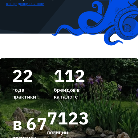
конфиденциальности
22
112
года
брендов в
практики
каталоге
7123
в 67
позиции