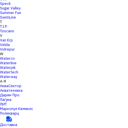
Speck
Sugar Valley
Summer Fun
SwimLine
T
T.I.P.
Toscano
V
Van Erp
Velda
Vidrepur
W
Waterco
Waterline
Waterpik
Watertech
Waterway
А-Я
АкваСектор
Акватехника
Дарин-Про
Лагуна
ЛИТ
Маркопул Кемиклс
Поликварц
Доставка