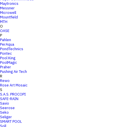
Maytronics
Messner
Microwell
Mountfield
MTH
O
OASE
P
Pahlen
PerAqua
PondTechnics
Pontec
Pool King
PoolMagic
Praher
Pushing Air Tech
R
Rewo
Rose Art Mosaic
S
S.A.S. PROCOPI
SAFE-RAIN
Savio
Seerose
Seko
Seliger
SMART POOL
Soll