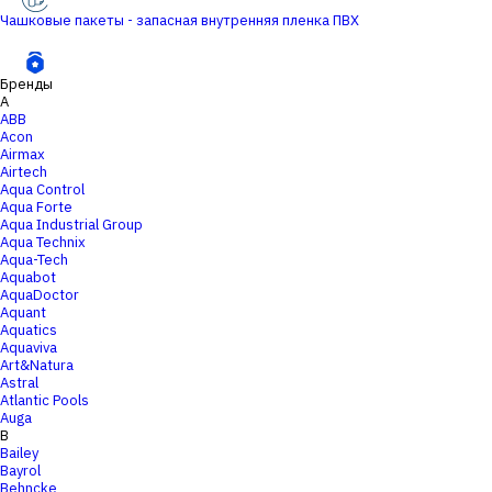
Чашковые пакеты - запасная внутренняя пленка ПВХ
Бренды
A
ABB
Acon
Airmax
Airtech
Aqua Control
Aqua Forte
Aqua Industrial Group
Aqua Technix
Aqua-Tech
Aquabot
AquaDoctor
Aquant
Aquatics
Aquaviva
Art&Natura
Astral
Atlantic Pools
Auga
B
Bailey
Bayrol
Behncke