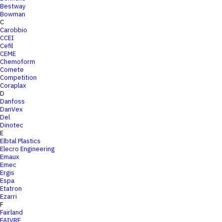
Bestway
Bowman
C
Carobbio
CCEI
Cefil
CEME
Chemoform
Comete
Competition
Coraplax
D
Danfoss
DanVex
Del
Dinotec
E
Elbtal Plastics
Elecro Engineering
Emaux
Emec
Ergis
Espa
Etatron
Ezarri
F
Fairland
FAIVRE