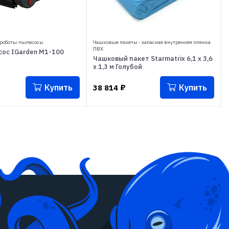
 роботы-пылесосы
Чашковые пакеты - запасная внутренняя пленка
ПВХ
сос IGarden M1-100
Чашковый пакет Starmatrix 6,1 х 3,6
х 1,3 м Голубой
Купить
Купить
38 814
₽