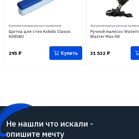
Комплектующие ручных пылесосов
Аккумуляторные ручные пылесо
Щетка для стен Kokido Classic
Ручной пылесос Waterte
K085BU
Blaster Max HD
Купить
295
₽
31 532
₽
Не нашли что искали -
опишите мечту