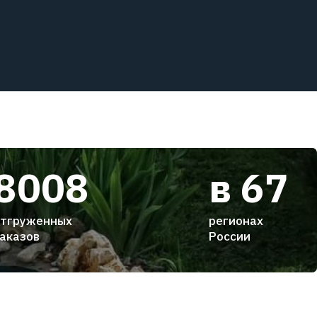
8008
в 67
тгруженных
регионах
аказов
России