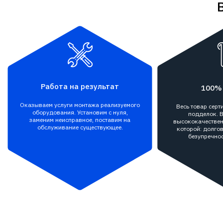
Работа на результат
100%
Оказываем услуги монтажа реализуемого
Весь товар сер
оборудования. Установим с нуля,
подделок. В
заменим неисправное, поставим на
высококачествен
обслуживание существующее.
которой: долгов
безупречнос