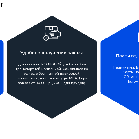
г
Удобное получение заказа
Платите, 
Доставка по РФ ЛЮБОЙ удобной Вам
Наличными. Бе
транспортной компанией. Самовывоз из
Карты на 
офиса с бесплатной парковкой.
QR, Appl
Бесплатная доставка внутри МКАД при
Налож
заказе от 30 000 р (5 000 для прудов).