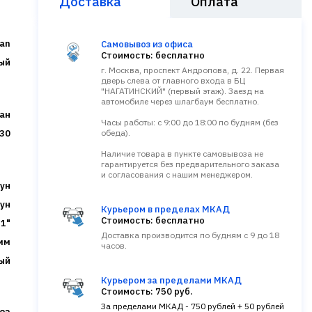
Доставка
Оплата
an
Самовывоз из офиса
Стоимость: бесплатно
ый
г. Москва, проспект Андропова, д. 22. Первая
дверь слева от главного входа в БЦ
"НАГАТИНСКИЙ" (первый этаж). Заезд на
автомобиле через шлагбаум бесплатно.
ан
Часы работы: с 9:00 до 18:00 по будням (без
30
обеда).
Наличие товара в пункте самовывоза не
гарантируется без предварительного заказа
и согласования с нашим менеджером.
гун
гун
Курьером в пределах МКАД
Стоимость: бесплатно
 1"
Доставка производится по будням с 9 до 18
мм
часов.
ый
Курьером за пределами МКАД
Стоимость: 750 руб.
За пределами МКАД - 750 рублей + 50 рублей