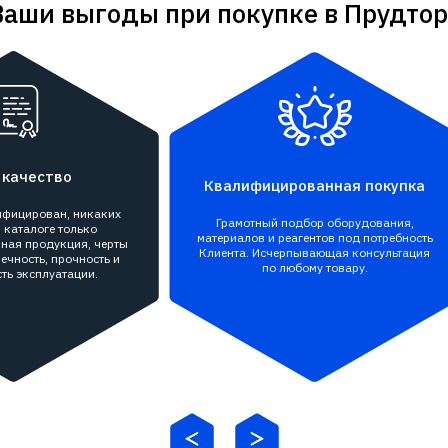
Ваши выгоды при покупке в Прудтор
 качество
Квалифицированная покупка
тифицирован, никаких
Грамотный подбор оборудования,
 каталоге только
материалов и реагентов под потребность
ная продукция, черты
Клиента. Исчерпывающая консультация
ечность, прочность и
по любому товару.
ть эксплуатации.