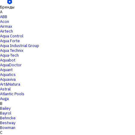
Бренды
A
ABB
Acon
Airmax
Airtech
Aqua Control
Aqua Forte
Aqua Industrial Group
Aqua Technix
Aqua-Tech
Aquabot
AquaDoctor
Aquant
Aquatics
Aquaviva
Art&Natura
Astral
Atlantic Pools
Auga
B
Bailey
Bayrol
Behncke
Bestway
Bowman
C