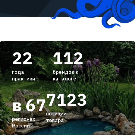
22
112
года
брендов в
практики
каталоге
7123
в 67
позиции
регионах
товара
России