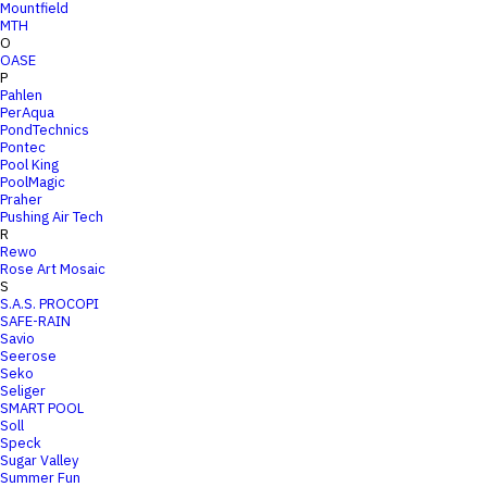
Mountfield
MTH
O
OASE
P
Pahlen
PerAqua
PondTechnics
Pontec
Pool King
PoolMagic
Praher
Pushing Air Tech
R
Rewo
Rose Art Mosaic
S
S.A.S. PROCOPI
SAFE-RAIN
Savio
Seerose
Seko
Seliger
SMART POOL
Soll
Speck
Sugar Valley
Summer Fun