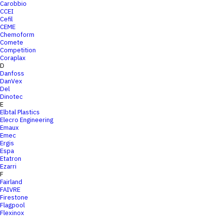
Carobbio
CCEI
Cefil
CEME
Chemoform
Comete
Competition
Coraplax
D
Danfoss
DanVex
Del
Dinotec
E
Elbtal Plastics
Elecro Engineering
Emaux
Emec
Ergis
Espa
Etatron
Ezarri
F
Fairland
FAIVRE
Firestone
Flagpool
Flexinox