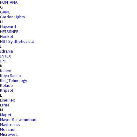
FONTANA
G
GAME
Garden Lights
H
Hayward
HEISSNER
Henkel
HST Synthetics Ltd
I
Idrania
INTEX
IPC
K
Kasco
Keya Sauna
King Tehnology
Kokido
Kripsol
L
LineFlex
LINN
M
Mapei
Mayer Schwimmbad
Maytronics
Messner
Microwell