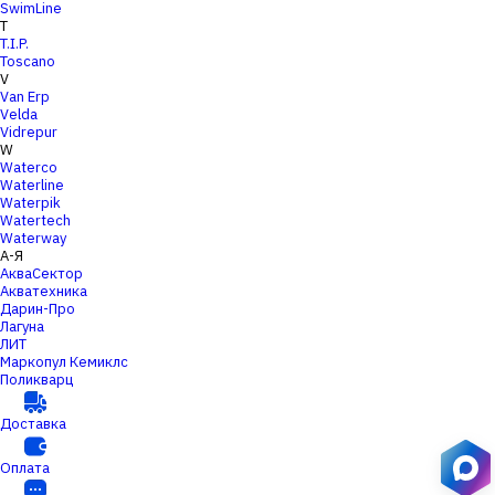
SwimLine
T
T.I.P.
Toscano
V
Van Erp
Velda
Vidrepur
W
Waterco
Waterline
Waterpik
Watertech
Waterway
А-Я
АкваСектор
Акватехника
Дарин-Про
Лагуна
ЛИТ
Маркопул Кемиклс
Поликварц
Доставка
Оплата