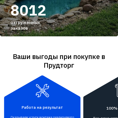
8012
отгруженных
заказов
Ваши выгоды при покупке в
Прудторг
Работа на результат
100%
Оказываем услуги монтажа реализуемого
Весь товар сер