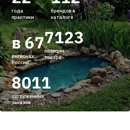
года
брендов в
практики
каталоге
7123
в 67
позиции
регионах
товара
России
8011
отгруженных
заказов