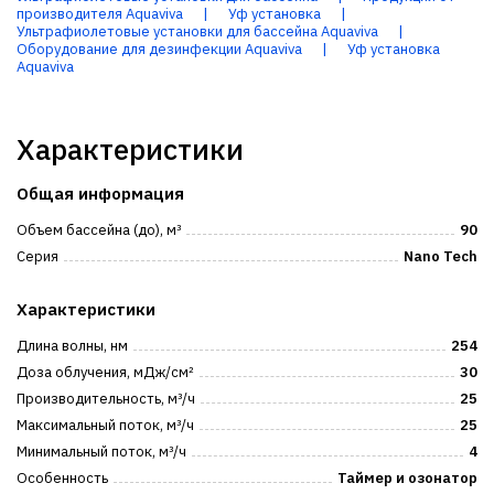
производителя Aquaviva
|
Уф установка
|
Ультрафиолетовые установки для бассейна Aquaviva
|
Оборудование для дезинфекции Aquaviva
|
Уф установка
Aquaviva
Характеристики
Общая информация
Объем бассейна (до), м³
90
Серия
Nano Tech
Характеристики
Длина волны, нм
254
Доза облучения, мДж/см²
30
Производительность, м³/ч
25
Максимальный поток, м³/ч
25
Минимальный поток, м³/ч
4
Особенность
Таймер и озонатор