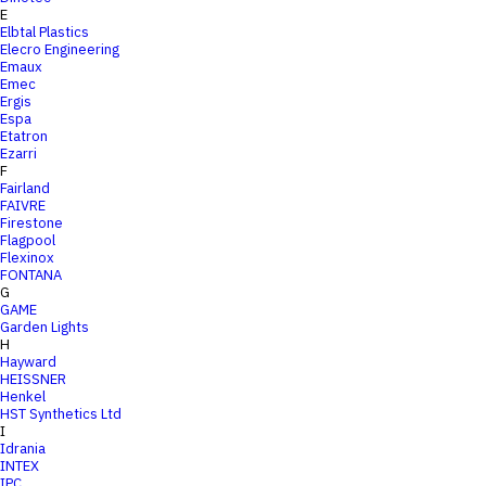
E
Elbtal Plastics
Elecro Engineering
Emaux
Emec
Ergis
Espa
Etatron
Ezarri
F
Fairland
FAIVRE
Firestone
Flagpool
Flexinox
FONTANA
G
GAME
Garden Lights
H
Hayward
HEISSNER
Henkel
HST Synthetics Ltd
I
Idrania
INTEX
IPC