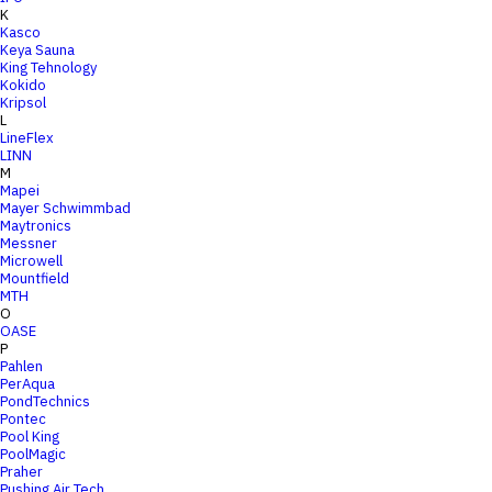
K
Kasco
Keya Sauna
King Tehnology
Kokido
Kripsol
L
LineFlex
LINN
M
Mapei
Mayer Schwimmbad
Maytronics
Messner
Microwell
Mountfield
MTH
O
OASE
P
Pahlen
PerAqua
PondTechnics
Pontec
Pool King
PoolMagic
Praher
Pushing Air Tech