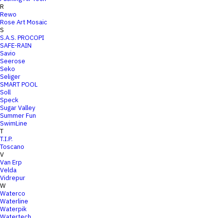
R
Rewo
Rose Art Mosaic
S
S.A.S. PROCOPI
SAFE-RAIN
Savio
Seerose
Seko
Seliger
SMART POOL
Soll
Speck
Sugar Valley
Summer Fun
SwimLine
T
T.I.P.
Toscano
V
Van Erp
Velda
Vidrepur
W
Waterco
Waterline
Waterpik
Watertech