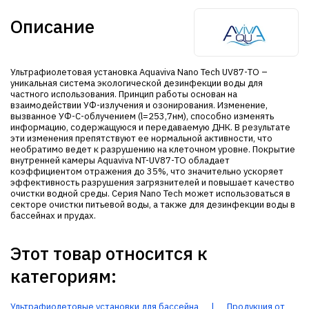
Описание
Ультрафиолетовая установка Aquaviva Nano Tech UV87-ТО –
уникальная система экологической дезинфекции воды для
частного использования. Принцип работы основан на
взаимодействии УФ-излучения и озонирования. Изменение,
вызванное УФ-С-облучением (l=253,7нм), способно изменять
информацию, содержащуюся и передаваемую ДНК. В результате
эти изменения препятствуют ее нормальной активности, что
необратимо ведет к разрушению на клеточном уровне. Покрытие
внутренней камеры Aquaviva NT-UV87-ТО обладает
коэффициентом отражения до 35%, что значительно ускоряет
эффективность разрушения загрязнителей и повышает качество
очистки водной среды. Серия Nano Tech может использоваться в
секторе очистки питьевой воды, а также для дезинфекции воды в
бассейнах и прудах.
Этот товар относится к
категориям:
Ультрафиолетовые установки для бассейна
|
Продукция от