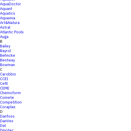
AquaDoctor
Aquant
Aquatics
Aquaviva
Art&Natura
Astral
Atlantic Pools
Auga
B
Bailey
Bayrol
Behncke
Bestway
Bowman
C
Carobbio
CCEI
Cefil
CEME
Chemoform
Comete
Competition
Coraplax
D
Danfoss
DanVex
Del
Dinotec