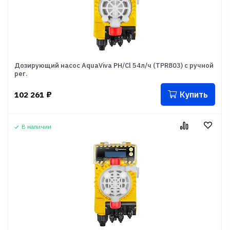
Дозирующий насос AquaViva PH/Cl 54л/ч (TPR803) с ручной
рег.
Купить
102 261
₽
В наличии