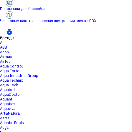
Покрывала для бассейна
Чашковые пакеты - запасная внутренняя пленка ПВХ
Бренды
A
ABB
Acon
Airmax
Airtech
Aqua Control
Aqua Forte
Aqua Industrial Group
Aqua Technix
Aqua-Tech
Aquabot
AquaDoctor
Aquant
Aquatics
Aquaviva
Art&Natura
Astral
Atlantic Pools
Auga