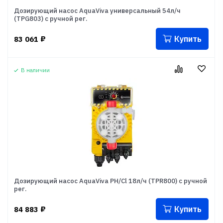
Дозирующий насос AquaViva универсальный 54л/ч
(TPG803) с ручной рег.
Купить
83 061
₽
В наличии
Дозирующий насос AquaViva PH/Cl 18л/ч (TPR800) с ручной
рег.
Купить
84 883
₽