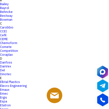
B
Bailey
Bayrol
Behncke
Bestway
Bowman
C
Carobbio
CCEI
Cefil
CEME
Chemoform
Comete
Competition
Coraplax
D
Danfoss
DanVex
Del
Dinotec
E
Elbtal Plastics
Elecro Engineering
Emaux
Emec
Ergis
Espa
Etatron