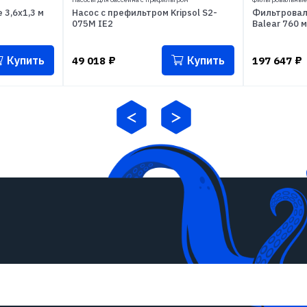
 3,6x1,3 м
Насос с префильтром Kripsol S2-
Фильтроваль
075M IE2
Balear 760 м
Купить
Купить
49 018
₽
197 647
₽