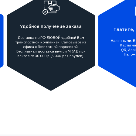
Удобное получение заказа
Платите, 
Доставка по РФ ЛЮБОЙ удобной Вам
Наличными. Бе
транспортной компанией. Самовывоз из
Карты на 
офиса с бесплатной парковкой.
QR, Appl
Бесплатная доставка внутри МКАД при
Налож
заказе от 30 000 р (5 000 для прудов).