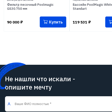
Фильтр песочный Poolmagic
Бассейн PoolMagic White
GS30.750 мм
Standart
Купить
90 000
₽
119 531
₽
Не нашли что искали -
опишите мечту