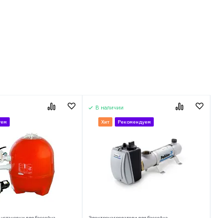
В наличии
уем
Хит
Рекомендуем
установки для бассейна
Электронагреватели для бассейна