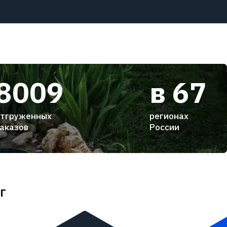
8009
в 67
тгруженных
регионах
аказов
России
г