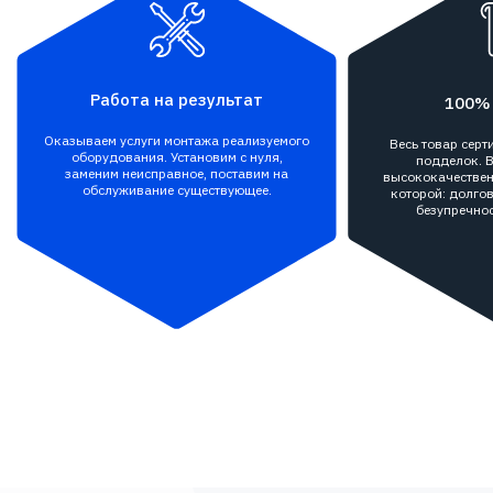
Работа на результат
100%
Оказываем услуги монтажа реализуемого
Весь товар сер
оборудования. Установим с нуля,
подделок. В
заменим неисправное, поставим на
высококачествен
обслуживание существующее.
которой: долгов
безупречнос