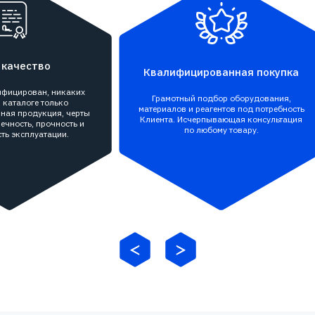
 качество
Квалифицированная покупка
тифицирован, никаких
Грамотный подбор оборудования,
 каталоге только
материалов и реагентов под потребность
ная продукция, черты
Клиента. Исчерпывающая консультация
ечность, прочность и
по любому товару.
ть эксплуатации.