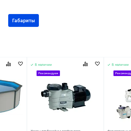
Габариты
В наличии
В наличии
Рекомендуем
Рекоменд
Насосы для бассейна с префильтром
Фильтровальные 