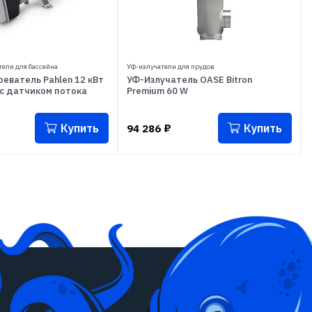
ели для бассейна
УФ-излучатели для прудов
еватель Pahlen 12 кВт
УФ-Излучатель OASE Bitron
 с датчиком потока
Premium 60 W
Купить
Купить
94 286
₽