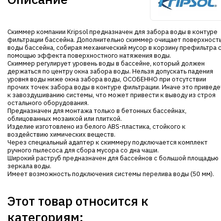
Скиммер компании Kripsol предназначен для забора воды в контуре
фильтрации бассейна. Дополнительно скиммер очищает поверхност
воды бассейна, собирая механический мусор в корзину префильтра 
помощью эффекта поверхностного натяжения воды.
Скиммер регулирует уровень воды в бассейне, который должен
держаться по центру окна забора воды. Нельзя допускать падения
уровня воды ниже окна забора воды, ОСОБЕННО при отсутствии
прочих точек забора воды в контуре фильтрации. Иначе это приведе
к завоздушиванию системы, что может привести к выводу из строя
остального оборудования.
Предназначен для монтажа только в бетонных бассейнах,
облицованных мозаикой или плиткой.
Изделие изготовлено из белого ABS-пластика, стойкого к
воздействию химических веществ.
Через специальный адаптер к скиммеру подключается комплект
ручного пылесоса для сбора мусора со дна чаши.
Широкий раструб предназначен для бассейнов с большой площадью
зеркала воды.
Имеет возможность подключения системы перелива воды (50 мм).
Этот товар относится к
категориям: