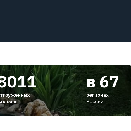
8011
в 67
тгруженных
регионах
аказов
России