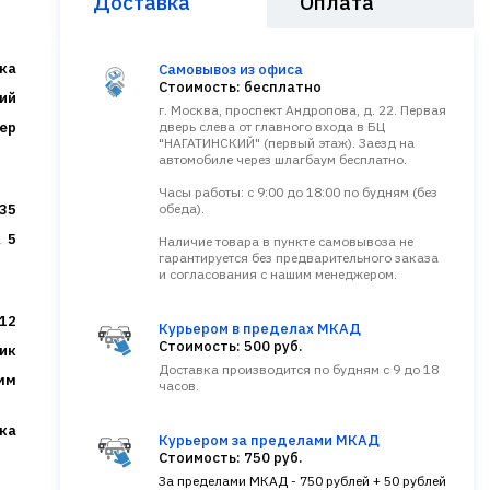
Доставка
Оплата
ка
Самовывоз из офиса
Стоимость: бесплатно
ий
г. Москва, проспект Андропова, д. 22. Первая
ер
дверь слева от главного входа в БЦ
"НАГАТИНСКИЙ" (первый этаж). Заезд на
автомобиле через шлагбаум бесплатно.
Часы работы: с 9:00 до 18:00 по будням (без
35
обеда).
5
Наличие товара в пункте самовывоза не
гарантируется без предварительного заказа
и согласования с нашим менеджером.
12
Курьером в пределах МКАД
Стоимость: 500 руб.
ик
Доставка производится по будням с 9 до 18
 мм
часов.
ка
Курьером за пределами МКАД
Стоимость: 750 руб.
За пределами МКАД - 750 рублей + 50 рублей