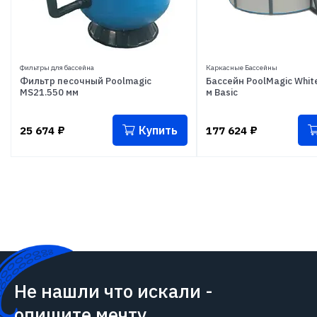
Фильтры для бассейна
Каркасные Бассейны
Фильтр песочный Poolmagic
Бассейн PoolMagic White
MS21.550 мм
м Basic
Купить
25 674
₽
177 624
₽
Не нашли что искали -
опишите мечту