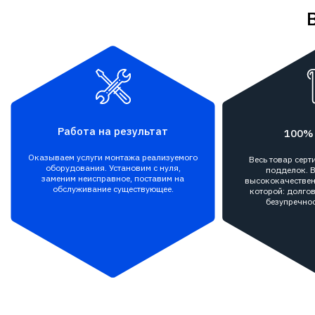
Работа на результат
100%
Оказываем услуги монтажа реализуемого
Весь товар сер
оборудования. Установим с нуля,
подделок. В
заменим неисправное, поставим на
высококачествен
обслуживание существующее.
которой: долгов
безупречнос