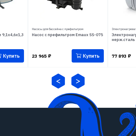
Насосы для бассейна с префильтром
Электронагреват
 9,1x4,6x1,3
Насос с префильтром Emaux SS-075
Электронагр
нерж.сталь
Купить
Купить
23 965
₽
77 893
₽