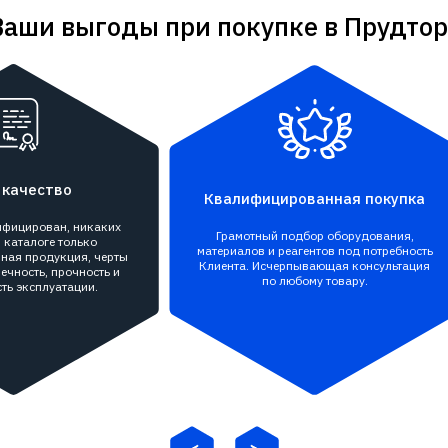
Ваши выгоды при покупке в Прудтор
 качество
Квалифицированная покупка
тифицирован, никаких
Грамотный подбор оборудования,
 каталоге только
материалов и реагентов под потребность
ная продукция, черты
Клиента. Исчерпывающая консультация
ечность, прочность и
по любому товару.
ть эксплуатации.