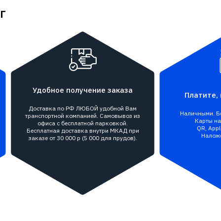
г
Удобное получение заказа
Платите, 
Доставка по РФ ЛЮБОЙ удобной Вам
Наличными. Бе
транспортной компанией. Самовывоз из
Карты на 
офиса с бесплатной парковкой.
QR, Appl
Бесплатная доставка внутри МКАД при
Налож
заказе от 30 000 р (5 000 для прудов).