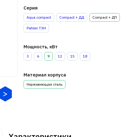
Серия
Aqua compact
Compact + ДД
Compact + ДП
Pahlen ТЭН
Мощность, кВт
3
6
9
12
15
18
Материал корпуса
Нержавеющая сталь
Характеристики