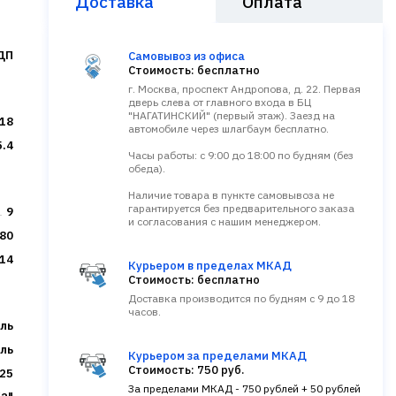
Доставка
Оплата
ДП
Самовывоз из офиса
Стоимость: бесплатно
г. Москва, проспект Андропова, д. 22. Первая
дверь слева от главного входа в БЦ
"НАГАТИНСКИЙ" (первый этаж). Заезд на
18
автомобиле через шлагбаум бесплатно.
5.4
Часы работы: с 9:00 до 18:00 по будням (без
обеда).
Наличие товара в пункте самовывоза не
гарантируется без предварительного заказа
9
и согласования с нашим менеджером.
80
14
Курьером в пределах МКАД
Стоимость: бесплатно
Доставка производится по будням с 9 до 18
часов.
ль
ль
Курьером за пределами МКАД
Стоимость: 750 руб.
825
За пределами МКАД - 750 рублей + 50 рублей