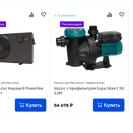
В наличии
уем
Рекомендуем
 для бассейна
Насосы для бассейна с префильтром
сос Hayward Powerline
Насос с префильтром Espa Silen I 50
Вт
12M
Купить
Купить
54 678
₽