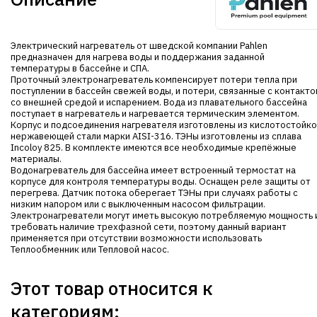
Электрический нагреватель от шведской компании Pahlen
предназначен для нагрева воды и поддержания заданной
температуры в бассейне и СПА.
Проточный электронагреватель компенсирует потери тепла при
поступлении в бассейн свежей воды, и потери, связанные с контакт
со внешней средой и испарением. Вода из плавательного бассейна
поступает в нагреватель и нагревается термическим элементом.
Корпус и подсоединения нагревателя изготовлены из кислотостойк
нержавеющей стали марки AISI-316. ТЭНы изготовлены из сплава
Incoloy 825. В комплекте имеются все необходимые крепёжные
материалы.
Водонагреватель для бассейна имеет встроенный термостат на
корпусе для контроля температуры воды. Оснащен реле защиты от
перегрева. Датчик потока оберегает ТЭНы при случаях работы с
низким напором или с выключенным насосом фильтрации.
Электронагреватели могут иметь высокую потребляемую мощность 
требовать наличие трехфазной сети, поэтому данный вариант
применяется при отсутствии возможности использовать
Теплообменник или Тепловой насос.
Этот товар относится к
категориям: