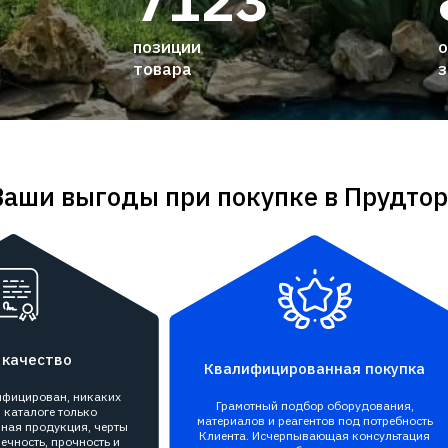
7123
позиции
о
товара
з
Ваши выгоды при покупке в Прудтор
 качество
Квалифицированная покупка
тифицирован, никаких
Грамотный подбор оборудования,
 каталоге только
материалов и реагентов под потребность
ная продукция, черты
Клиента. Исчерпывающая консультация
ечность, прочность и