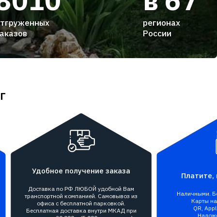
8010
в 67
тгруженных
регионах
аказов
России
г
Удобное получение заказа
Платите, 
Доставка по РФ ЛЮБОЙ удобной Вам
Наличными. Бе
транспортной компанией. Самовывоз из
Карты на 
офиса с бесплатной парковкой.
QR, Appl
Бесплатная доставка внутри МКАД при
Налож