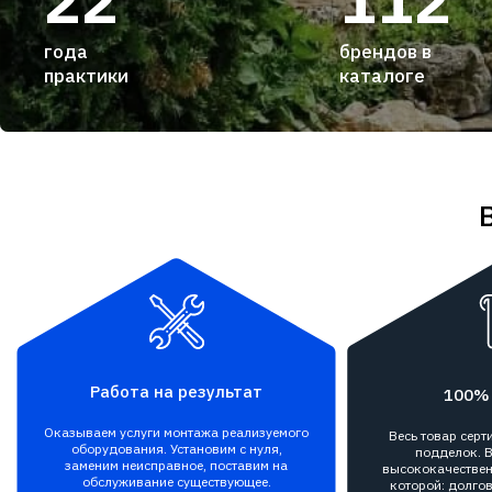
22
112
года
брендов в
практики
каталоге
Работа на результат
100%
Оказываем услуги монтажа реализуемого
Весь товар сер
оборудования. Установим с нуля,
подделок. В
заменим неисправное, поставим на
высококачествен
обслуживание существующее.
которой: долгов