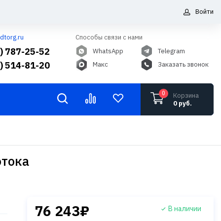
Войти
dtorg.ru
Способы связи с нами
5) 787-25-52
WhatsApp
Telegram
6) 514-81-20
Макс
Заказать звонок
0
Корзина
0 руб.
отока
76 243₽
В наличии