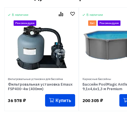
В наличии
В наличии
Рекомендуем
Хит
Рекомендуем
Фильтровальные установки для бассейна
Каркасные Бассейны
Фильтровальная установка Emaux
Бассейн PoolMagic Anthr
FSP400-4w (400мм)
9,1x4,6x1,3 м Premium
Купить
36 578
₽
200 305
₽