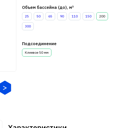
Объем бассейна (до), м³
25
50
65
90
110
150
200
300
Подсоединение
Клеевое 50 мм
Характеристики