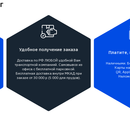
г
Удобное получение заказа
Платите, 
Доставка по РФ ЛЮБОЙ удобной Вам
Наличными. Бе
транспортной компанией. Самовывоз из
Карты на 
офиса с бесплатной парковкой.
QR, Appl
Бесплатная доставка внутри МКАД при
Налож
заказе от 30 000 р (5 000 для прудов).