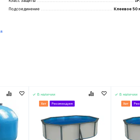
Класс защиты
IP
Подсоединение
Клеевое 50 
ля
В наличии
В наличии
Хит
Рекомендуем
Хит
Рек