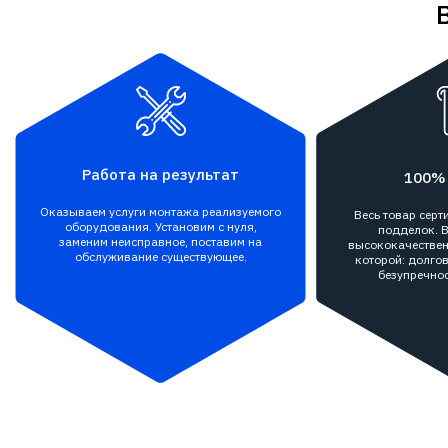
Работа на результат
100%
Оказываем услуги монтажа реализуемого
Весь товар сер
оборудования. Установим с нуля,
подделок. В
заменим неисправное, поставим на
высококачествен
обслуживание существующее.
которой: долгов
безупречнос