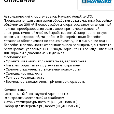
Автоматический хлорогенератор Hayward AquaRite LTO.
Предназначен для санитарной обработки воды в частных бассейнах
объёмом до 200 м³. В основу работы хлоратора заложен цикличный
принцип преобразования соли в хлор, при помощи выносной
электролитической ячейки. Вырабатываемый хлор препятствует
развитию водорослей, микробов и бактерий в воде бассейна.
Установка обеспечивает не только очистку, но и смягчение воды
бассейна. В зависимости от опционального расширения, вы можете
регулировать уровень pH и ORP воды. AquaRite LTO оснащен цветным
ЖК-экраном с диагональю 2.8 дюймов.
Особенности:
• Ориентация ячейки: горизонтальная, вертикальная
• Тип электрода: титан с рутениевым покрытием
• Самоочистка ячеек: есть (сменная полярность)
• Самодиагностика: есть
• Температура воды: есть
• Возможность подключения pH контроллера: есть
Комплектация:
Контрольный блок Hayward AquaRite LTO
Электролитическая ячейка с кабелем
Датчик температуры.потока: (ОПЦИОНАЛЬНО)
Набор для измерения pH, Redox (ОЦИОНАЛЬНО)