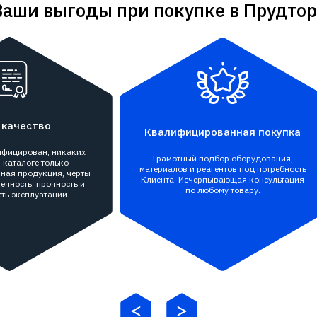
Ваши выгоды при покупке в Прудтор
 качество
Квалифицированная покупка
тифицирован, никаких
Грамотный подбор оборудования,
 каталоге только
материалов и реагентов под потребность
ная продукция, черты
Клиента. Исчерпывающая консультация
ечность, прочность и
по любому товару.
ть эксплуатации.