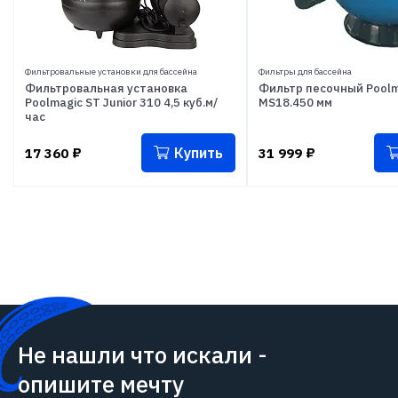
Фильтровальные установки для бассейна
Фильтры для бассейна
Фильтровальная установка
Фильтр песочный Poolm
Poolmagic ST Junior 310 4,5 куб.м/
MS18.450 мм
час
Купить
17 360
₽
31 999
₽
Не нашли что искали -
опишите мечту