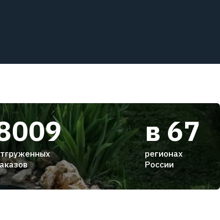
8009
в 67
тгруженных
регионах
аказов
России