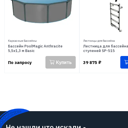
Каркасные Бассейны
Лестницы для бассейна
Бассейн PoolMagic Anthracite
Лестница для бассейна
5,5x1,3 м Basic
ступеней SP-515
Купить
По запросу
39 875
₽
Не нашли что искали -