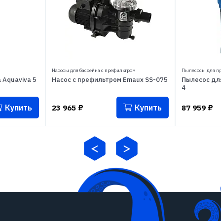
Насосы для бассейна с префильтром
Пылесосы для п
 Aquaviva 5
Насос с префильтром Emaux SS-075
Пылесос дл
4
Купить
Купить
23 965
₽
87 959
₽