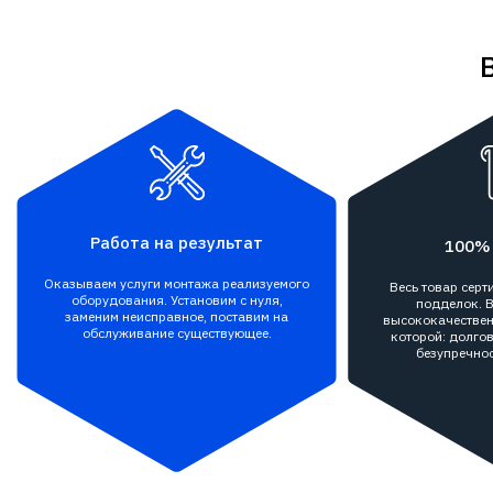
Работа на результат
100%
Оказываем услуги монтажа реализуемого
Весь товар сер
оборудования. Установим с нуля,
подделок. В
заменим неисправное, поставим на
высококачествен
обслуживание существующее.
которой: долгов
безупречнос