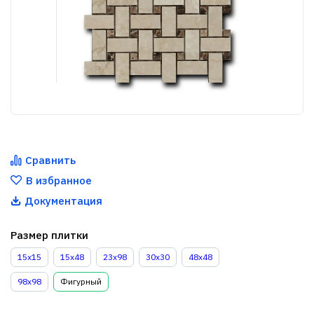
Сравнить
В избранное
Документация
Размер плитки
15х15
15х48
23х98
30x30
48x48
98х98
Фигурный