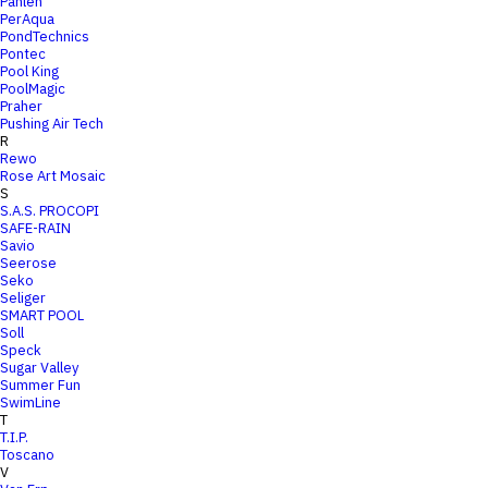
Pahlen
PerAqua
PondTechnics
Pontec
Pool King
PoolMagic
Praher
Pushing Air Tech
R
Rewo
Rose Art Mosaic
S
S.A.S. PROCOPI
SAFE-RAIN
Savio
Seerose
Seko
Seliger
SMART POOL
Soll
Speck
Sugar Valley
Summer Fun
SwimLine
T
T.I.P.
Toscano
V