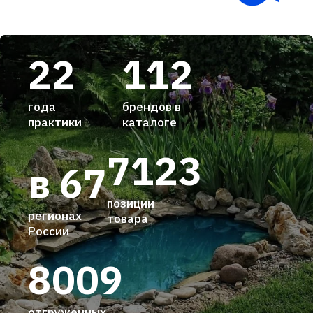
22
112
года
брендов в
практики
каталоге
7123
в 67
позиции
регионах
товара
России
8009
отгруженных