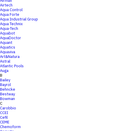
Airmax
Airtech
Aqua Control
Aqua Forte
Aqua Industrial Group
Aqua Technix
Aqua-Tech
Aquabot
AquaDoctor
Aquant
Aquatics
Aquaviva
Art&Natura
Astral
Atlantic Pools
Auga
B
Bailey
Bayrol
Behncke
Bestway
Bowman
C
Carobbio
CCEI
Cefil
CEME
Chemoform