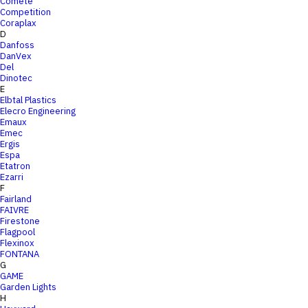
Comete
Competition
Coraplax
D
Danfoss
DanVex
Del
Dinotec
E
Elbtal Plastics
Elecro Engineering
Emaux
Emec
Ergis
Espa
Etatron
Ezarri
F
Fairland
FAIVRE
Firestone
Flagpool
Flexinox
FONTANA
G
GAME
Garden Lights
H