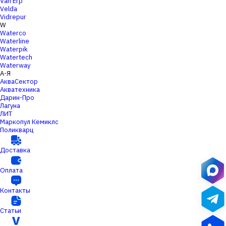
Van Erp
Velda
Vidrepur
W
Waterco
Waterline
Waterpik
Watertech
Waterway
А-Я
АкваСектор
Акватехника
Дарин-Про
Лагуна
ЛИТ
Маркопул Кемиклс
Поликварц
Доставка
Оплата
Контакты
Статьи