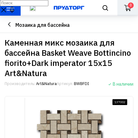
0
Мозаика для бассейна
Каменная микс мозаика для
бассейна Basket Weave Bottincino
fiorito+Dark imperator 15х15
Art&Natura
Производитель:
Art&Natura
Артикул:
BWBFDI
В наличии
137002