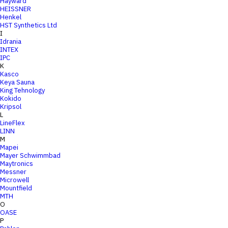
Hayward
HEISSNER
Henkel
HST Synthetics Ltd
I
Idrania
INTEX
IPC
K
Kasco
Keya Sauna
King Tehnology
Kokido
Kripsol
L
LineFlex
LINN
M
Mapei
Mayer Schwimmbad
Maytronics
Messner
Microwell
Mountfield
MTH
O
OASE
P