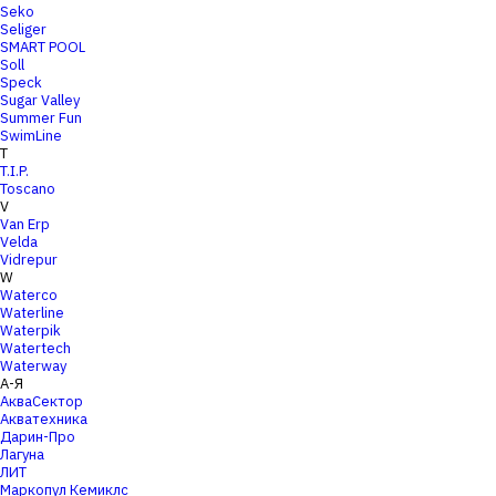
Seko
Seliger
SMART POOL
Soll
Speck
Sugar Valley
Summer Fun
SwimLine
T
T.I.P.
Toscano
V
Van Erp
Velda
Vidrepur
W
Waterco
Waterline
Waterpik
Watertech
Waterway
А-Я
АкваСектор
Акватехника
Дарин-Про
Лагуна
ЛИТ
Маркопул Кемиклс