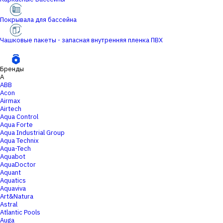
Покрывала для бассейна
Чашковые пакеты - запасная внутренняя пленка ПВХ
Бренды
A
ABB
Acon
Airmax
Airtech
Aqua Control
Aqua Forte
Aqua Industrial Group
Aqua Technix
Aqua-Tech
Aquabot
AquaDoctor
Aquant
Aquatics
Aquaviva
Art&Natura
Astral
Atlantic Pools
Auga