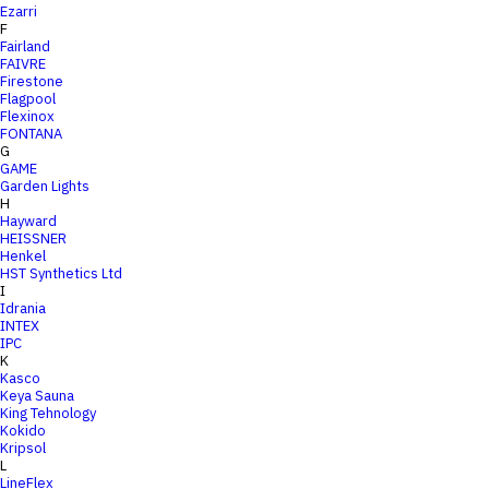
Ezarri
F
Fairland
FAIVRE
Firestone
Flagpool
Flexinox
FONTANA
G
GAME
Garden Lights
H
Hayward
HEISSNER
Henkel
HST Synthetics Ltd
I
Idrania
INTEX
IPC
K
Kasco
Keya Sauna
King Tehnology
Kokido
Kripsol
L
LineFlex