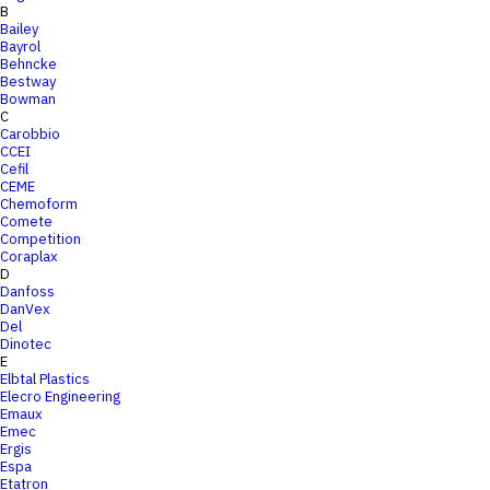
B
Bailey
Bayrol
Behncke
Bestway
Bowman
C
Carobbio
CCEI
Cefil
CEME
Chemoform
Comete
Competition
Coraplax
D
Danfoss
DanVex
Del
Dinotec
E
Elbtal Plastics
Elecro Engineering
Emaux
Emec
Ergis
Espa
Etatron