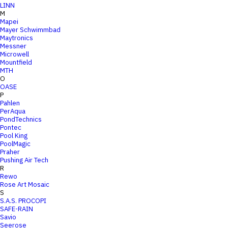
LINN
M
Mapei
Mayer Schwimmbad
Maytronics
Messner
Microwell
Mountfield
MTH
O
OASE
P
Pahlen
PerAqua
PondTechnics
Pontec
Pool King
PoolMagic
Praher
Pushing Air Tech
R
Rewo
Rose Art Mosaic
S
S.A.S. PROCOPI
SAFE-RAIN
Savio
Seerose