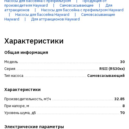
Насосы для бассейна с префильтром
|
Продукция от
производителя Hayward
|
Самовсасывающие
|
Для
аттракционов
|
Насосы для бассейна с префильтром Hayward
|
Насосы для бассейна Hayward
|
Самовсасывающие
Hayward
|
Для аттракционов Hayward
Характеристики
Общая информация
Модель
30
Серия
RSII (RS30xx)
Тип насоса
Самовсасывающий
Характеристики
Производительность, м³/ч
32.85
При напоре, м
8
Уровень шума, дБ
70
Электрические параметры