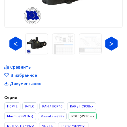
Сравнить
В избранное
Документация
Серия
HCP42
K-FLO
KAN / HCP40
KAP / HCP38xx
MaxFlo (SP18xx)
PowerLine (S2)
RSII (RS30xx)
RSII VSTD (30xx)
SP / EP
Tristar (SP32xx)