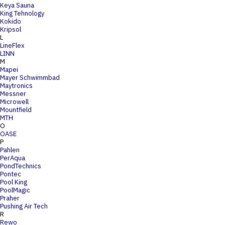
Keya Sauna
King Tehnology
Kokido
Kripsol
L
LineFlex
LINN
M
Mapei
Mayer Schwimmbad
Maytronics
Messner
Microwell
Mountfield
MTH
O
OASE
P
Pahlen
PerAqua
PondTechnics
Pontec
Pool King
PoolMagic
Praher
Pushing Air Tech
R
Rewo