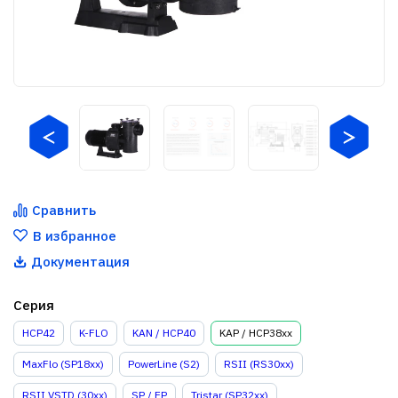
Сравнить
В избранное
Документация
Серия
HCP42
K-FLO
KAN / HCP40
KAP / HCP38xx
MaxFlo (SP18xx)
PowerLine (S2)
RSII (RS30xx)
RSII VSTD (30xx)
SP / EP
Tristar (SP32xx)