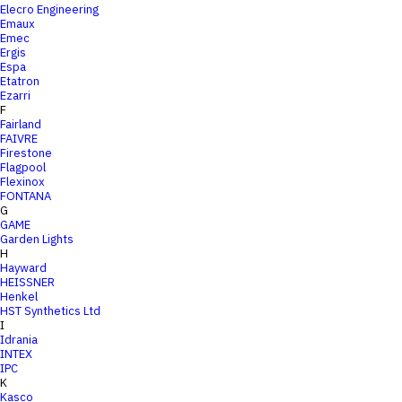
Elecro Engineering
Emaux
Emec
Ergis
Espa
Etatron
Ezarri
F
Fairland
FAIVRE
Firestone
Flagpool
Flexinox
FONTANA
G
GAME
Garden Lights
H
Hayward
HEISSNER
Henkel
HST Synthetics Ltd
I
Idrania
INTEX
IPC
K
Kasco