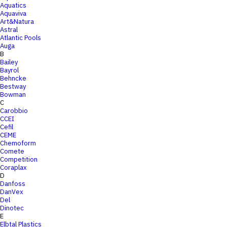
Aquatics
Aquaviva
Art&Natura
Astral
Atlantic Pools
Auga
B
Bailey
Bayrol
Behncke
Bestway
Bowman
C
Carobbio
CCEI
Cefil
CEME
Chemoform
Comete
Competition
Coraplax
D
Danfoss
DanVex
Del
Dinotec
E
Elbtal Plastics