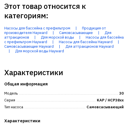
Этот товар относится к
категориям:
Насосы для бассейна с префильтром
|
Продукция от
производителя Hayward
|
Самовсасывающие
|
Для
аттракционов
|
Для морской воды
|
Насосы для бассейна
с префильтром Hayward
|
Насосы для бассейна Hayward
|
Самовсасывающие Hayward
|
Для аттракционов Hayward
|
Для морской воды Hayward
Характеристики
Общая информация
Модель
30
Серия
KAP / HCP38xx
Тип насоса
Самовсасывающий
Характеристики