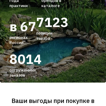
года
брендов в
практики
каталоге
7123
в 67
позиции
регионах
товара
России
8014
отгруженных
заказов
Ваши выгоды при покупке в