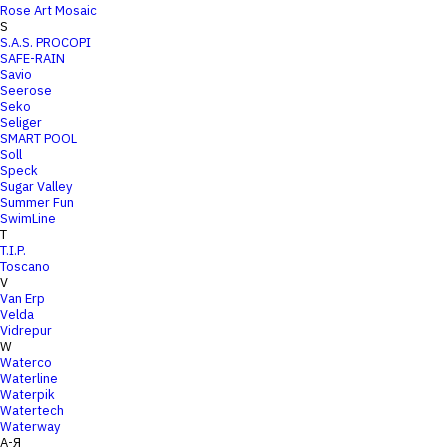
Rose Art Mosaic
S
S.A.S. PROCOPI
SAFE-RAIN
Savio
Seerose
Seko
Seliger
SMART POOL
Soll
Speck
Sugar Valley
Summer Fun
SwimLine
T
T.I.P.
Toscano
V
Van Erp
Velda
Vidrepur
W
Waterco
Waterline
Waterpik
Watertech
Waterway
А-Я