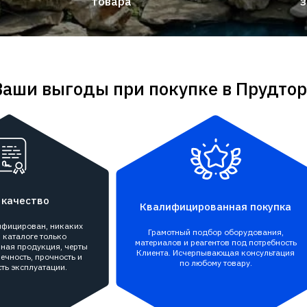
товара
з
Ваши выгоды при покупке в Прудтор
 качество
Квалифицированная покупка
тифицирован, никаких
Грамотный подбор оборудования,
 каталоге только
материалов и реагентов под потребность
ная продукция, черты
Клиента. Исчерпывающая консультация
ечность, прочность и
по любому товару.
ть эксплуатации.