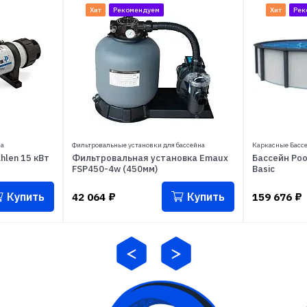
Хит
Рекомендуем
Хит
Рек
на
Фильтровальные установки для бассейна
Каркасные Басс
hlen 15 кВт
Фильтровальная установка Emaux
Бассейн Pool
FSP450-4w (450мм)
Basic
Купить
Купить
42 064
₽
159 676
₽