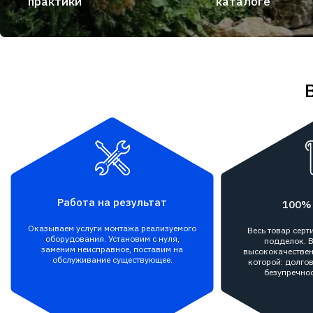
практики
каталоге
Работа на результат
100%
Оказываем услуги монтажа реализуемого
Весь товар сер
оборудования. Установим с нуля,
подделок. В
заменим неисправное, поставим на
высококачествен
обслуживание существующее.
которой: долгов
безупречнос