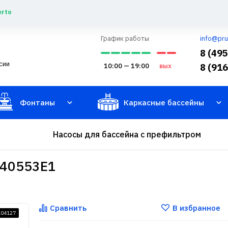
erto
График работы
info@pru
8 (49
сии
10:00 — 19:00
вых
8 (91
Фонтаны
Каркасные бассейны
Насосы для бассейна с префильтром
HCP40553E1
Сравнить
В избранное
104127