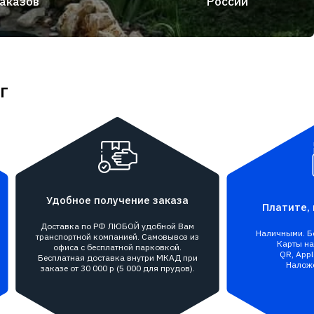
аказов
России
г
Удобное получение заказа
Платите, 
Доставка по РФ ЛЮБОЙ удобной Вам
Наличными. Бе
транспортной компанией. Самовывоз из
Карты на 
офиса с бесплатной парковкой.
QR, Appl
Бесплатная доставка внутри МКАД при
Налож
заказе от 30 000 р (5 000 для прудов).