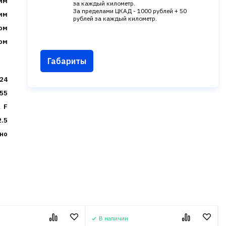
мм
за каждый километр.
За пределами ЦКАД - 1000 рублей + 50
мм
рублей за каждый километр.
ом
ом
Габариты
24
55
F
2.5
но
В наличии