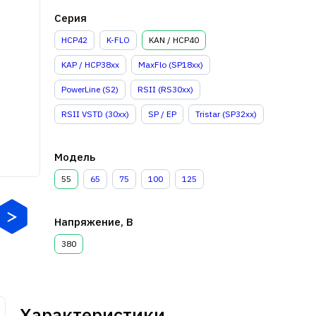
Серия
HCP42
K-FLO
KAN / HCP40
KAP / HCP38xx
MaxFlo (SP18xx)
PowerLine (S2)
RSII (RS30xx)
RSII VSTD (30xx)
SP / EP
Tristar (SP32xx)
Модель
55
65
75
100
125
Напряжение, В
380
Характеристики