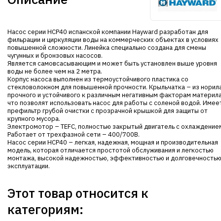
Насос серии HCP40 испанской компании Hayward разработан для
фильрации и циркуляции воды на коммерческих объектах в условиях
повышенной сложности. Линейка специально создана для смены
чугунных и бронзовых насосов.
Является самовсасывающим и может быть установлен выше уровня
воды не более чем на 2 метра.
Корпус насоса выполнен из термоустойчивого пластика со
стекловолокном для повышенной прочности. Крыльчатка – из норила
прочного и устойчивого к различным негативным факторам материла
что позволят использовать насос для работы с соленой водой. Имее
префильтр грубой очистки с прозрачной крышкой для защиты от
крупного мусора.
Электромотор – TEFC, полностью закрытый двигатель с охлаждение
Работает от трехфазной сети – 400/700В.
Насос серии HCP40 – легкая, надежная, мощная и производительная
модель, которая отличается простотой обслуживания и легкостью
монтажа, высокой надежностью, эффективностью и долговечность
эксплуатации.
Этот товар относится к
категориям: