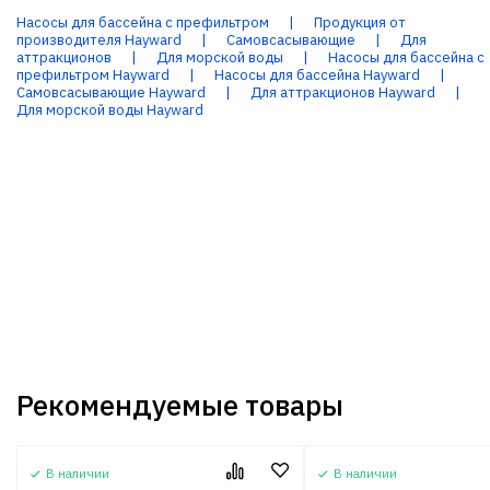
Насосы для бассейна с префильтром
|
Продукция от
производителя Hayward
|
Самовсасывающие
|
Для
аттракционов
|
Для морской воды
|
Насосы для бассейна с
префильтром Hayward
|
Насосы для бассейна Hayward
|
Самовсасывающие Hayward
|
Для аттракционов Hayward
|
Для морской воды Hayward
Рекомендуемые товары
В наличии
В наличии