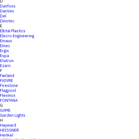
D
Danfoss
DanVex
Del
Dinotec
E
Elbtal Plastics
Elecro Engineering
Emaux
Emec
Ergis
Espa
Etatron
Ezarri
F
Fairland
FAIVRE
Firestone
Flagpool
Flexinox
FONTANA
G
GAME
Garden Lights
H
Hayward
HEISSNER
Henkel