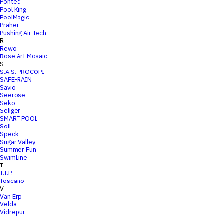
Pontec
Pool King
PoolMagic
Praher
Pushing Air Tech
R
Rewo
Rose Art Mosaic
S
S.A.S. PROCOPI
SAFE-RAIN
Savio
Seerose
Seko
Seliger
SMART POOL
Soll
Speck
Sugar Valley
Summer Fun
SwimLine
T
T.I.P.
Toscano
V
Van Erp
Velda
Vidrepur