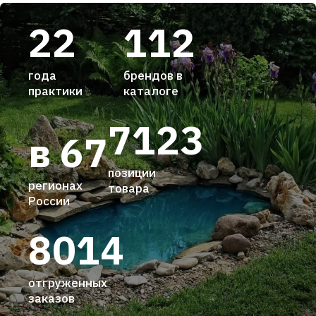
22
112
года
брендов в
практики
каталоге
7123
в 67
позиции
регионах
товара
России
8014
отгруженных
заказов