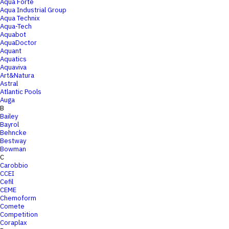
Aqua Forte
Aqua Industrial Group
Aqua Technix
Aqua-Tech
Aquabot
AquaDoctor
Aquant
Aquatics
Aquaviva
Art&Natura
Astral
Atlantic Pools
Auga
B
Bailey
Bayrol
Behncke
Bestway
Bowman
C
Carobbio
CCEI
Cefil
CEME
Chemoform
Comete
Competition
Coraplax