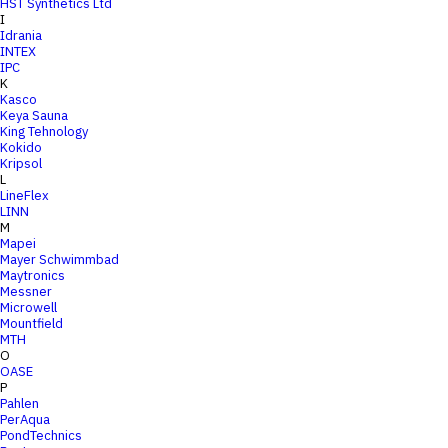
HST Synthetics Ltd
I
Idrania
INTEX
IPC
K
Kasco
Keya Sauna
King Tehnology
Kokido
Kripsol
L
LineFlex
LINN
M
Mapei
Mayer Schwimmbad
Maytronics
Messner
Microwell
Mountfield
MTH
O
OASE
P
Pahlen
PerAqua
PondTechnics