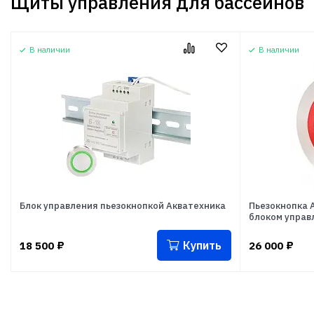
Щиты управления для бассейнов
В наличии
В наличии
Блок управления пьезокнопкой Акватехника
Пьезокнопка 
блоком управ
Купить
18 500
₽
26 000
₽