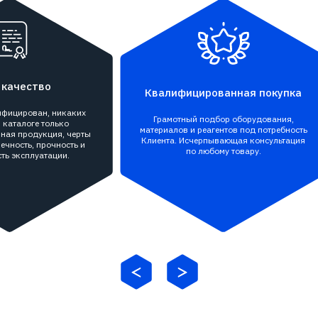
 качество
Квалифицированная покупка
тифицирован, никаких
Грамотный подбор оборудования,
 каталоге только
материалов и реагентов под потребность
ная продукция, черты
Клиента. Исчерпывающая консультация
ечность, прочность и
по любому товару.
ть эксплуатации.