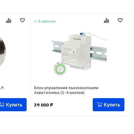
В наличии
.Р.
Блок управления пьезокнопками
Акватехника (1-4 кнопки)
Купить
Купить
39 000
₽