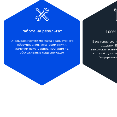
Работа на результат
100%
Оказываем услуги монтажа реализуемого
Весь товар сер
оборудования. Установим с нуля,
подделок. В
заменим неисправное, поставим на
высококачествен
обслуживание существующее.
которой: долгов
безупречнос