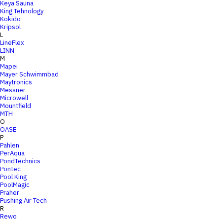
Keya Sauna
King Tehnology
Kokido
Kripsol
L
LineFlex
LINN
M
Mapei
Mayer Schwimmbad
Maytronics
Messner
Microwell
Mountfield
MTH
O
OASE
P
Pahlen
PerAqua
PondTechnics
Pontec
Pool King
PoolMagic
Praher
Pushing Air Tech
R
Rewo