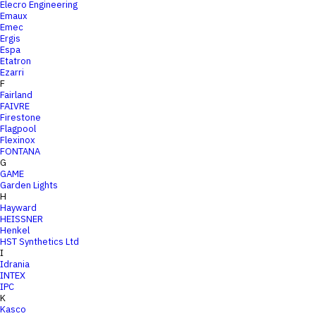
Elecro Engineering
Emaux
Emec
Ergis
Espa
Etatron
Ezarri
F
Fairland
FAIVRE
Firestone
Flagpool
Flexinox
FONTANA
G
GAME
Garden Lights
H
Hayward
HEISSNER
Henkel
HST Synthetics Ltd
I
Idrania
INTEX
IPC
K
Kasco