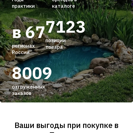
практики
каталоге
7123
в 67
позиции
регионах
товара
России
8009
отгруженных
заказов
Ваши выгоды при покупке в