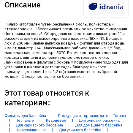
Описание
Фильтр изготовлен путем распыления смолы, полиэстера и
стекловолокна. Обеспечивает оптимальное качество фильтрации.
Цвет фильтра серый. Оборудован коллекторами диаметром 1” и
рассеивателем из высокопрочного пластика ПВХ и ПП. Боковой
люк Ø 200 мм. Клапан выпуска воздуха и фитинг для отвода воды
имеют диаметр 1/4”. Максимальное рабочее давление 2,5 бар,
максимальная температура 50°С. В комплект входят: черная
крышка с винтами и дополнительное смотровое стекло.
Ламинированные фильтры с боковым подключением подходят для
установки в школах и детских садах благодаря высоте
фильтрующего слоя 1 или 1,2 м (в зависимости от выбранной
модели). Фильтр поставляется без вентиля.
Этот товар относится к
категориям:
Фильтры для бассейна
|
Продукция от производителя Idrania
|
Песчаные
|
Кварцевые
|
Для очистки бассейна
|
Для каркасного бассейна
|
Для домашнего бассейна
|
Циркуляционные
|
Для уличного бассейна
|