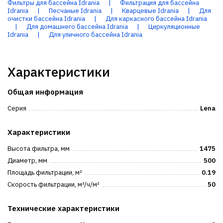
Фильтры для бассейна Idrania
|
Фильтрация для бассейна
Idrania
|
Песчаные Idrania
|
Кварцевые Idrania
|
Для
очистки бассейна Idrania
|
Для каркасного бассейна Idrania
|
Для домашнего бассейна Idrania
|
Циркуляционные
Idrania
|
Для уличного бассейна Idrania
Характеристики
Общая информация
Серия
Lena
Характеристики
Высота фильтра, мм
1475
Диаметр, мм
500
Площадь фильтрации, м²
0.19
Скорость фильтрации, м³/ч/м²
50
Технические характеристики