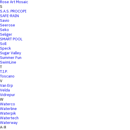
Rose Art Mosaic
S
S.A.S. PROCOPI
SAFE-RAIN
Savio
Seerose
Seko
Seliger
SMART POOL
Soll
Speck
Sugar Valley
Summer Fun
SwimLine
T
T.I.P.
Toscano
V
Van Erp
Velda
Vidrepur
W
Waterco
Waterline
Waterpik
Watertech
Waterway
А-Я