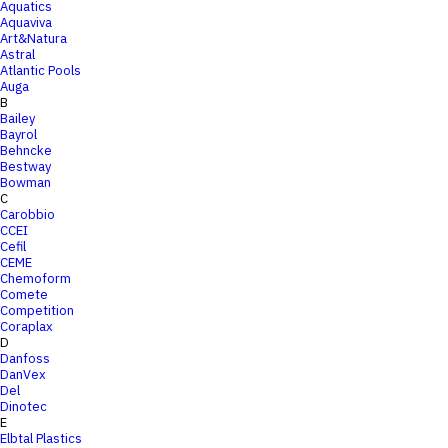
Aquatics
Aquaviva
Art&Natura
Astral
Atlantic Pools
Auga
B
Bailey
Bayrol
Behncke
Bestway
Bowman
C
Carobbio
CCEI
Cefil
CEME
Chemoform
Comete
Competition
Coraplax
D
Danfoss
DanVex
Del
Dinotec
E
Elbtal Plastics