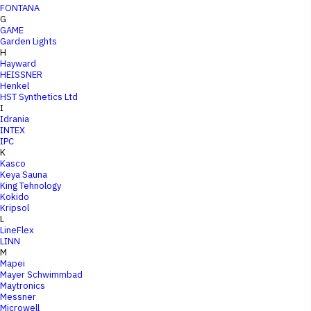
FONTANA
G
GAME
Garden Lights
H
Hayward
HEISSNER
Henkel
HST Synthetics Ltd
I
Idrania
INTEX
IPC
K
Kasco
Keya Sauna
King Tehnology
Kokido
Kripsol
L
LineFlex
LINN
M
Mapei
Mayer Schwimmbad
Maytronics
Messner
Microwell