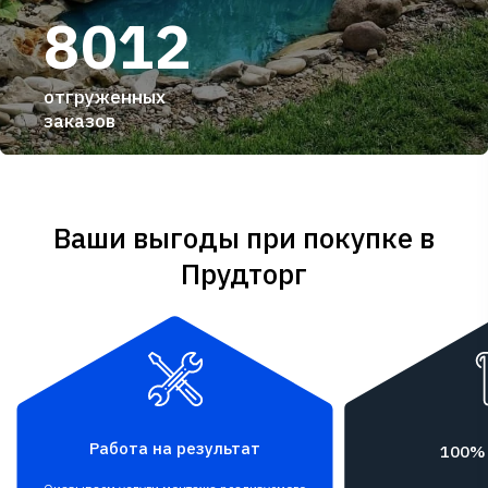
8012
отгруженных
заказов
Ваши выгоды при покупке в
Прудторг
Работа на результат
100%