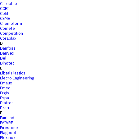
Carobbio
CCEI
Cefil
CEME
Chemoform
Comete
Competition
Coraplax
D
Danfoss
DanVex
Del
Dinotec
E
Elbtal Plastics
Elecro Engineering
Emaux
Emec
Ergis
Espa
Etatron
Ezarri
F
Fairland
FAIVRE
Firestone
Flagpool
Flexinox