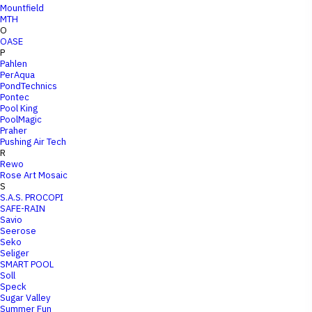
Mountfield
MTH
O
OASE
P
Pahlen
PerAqua
PondTechnics
Pontec
Pool King
PoolMagic
Praher
Pushing Air Tech
R
Rewo
Rose Art Mosaic
S
S.A.S. PROCOPI
SAFE-RAIN
Savio
Seerose
Seko
Seliger
SMART POOL
Soll
Speck
Sugar Valley
Summer Fun