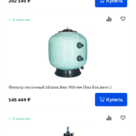
Купить
202 145
₽
В наличии
Фильтр песочный Idrania Bws 900 мм (без бок.вент.)
Купить
145 449
₽
В наличии