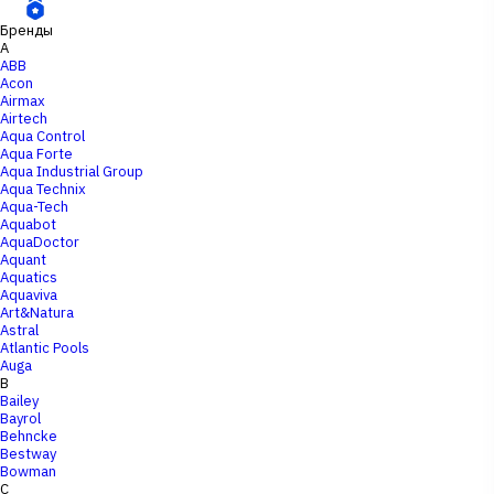
Бренды
A
ABB
Acon
Airmax
Airtech
Aqua Control
Aqua Forte
Aqua Industrial Group
Aqua Technix
Aqua-Tech
Aquabot
AquaDoctor
Aquant
Aquatics
Aquaviva
Art&Natura
Astral
Atlantic Pools
Auga
B
Bailey
Bayrol
Behncke
Bestway
Bowman
C