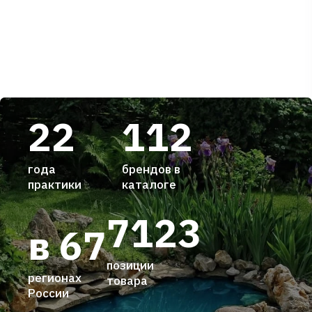
22
112
года
брендов в
практики
каталоге
7123
в 67
позиции
регионах
товара
России