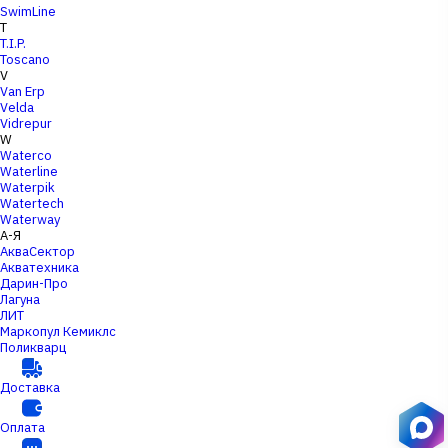
SwimLine
T
T.I.P.
Toscano
V
Van Erp
Velda
Vidrepur
W
Waterco
Waterline
Waterpik
Watertech
Waterway
А-Я
АкваСектор
Акватехника
Дарин-Про
Лагуна
ЛИТ
Маркопул Кемиклс
Поликварц
Доставка
Оплата