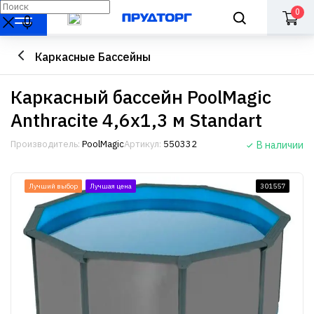
0
Каркасные Бассейны
Каркасный бассейн PoolMagic
Anthracite 4,6x1,3 м Standart
Производитель:
PoolMagic
Артикул:
550332
В наличии
Лучший выбор
Лучшая цена
301557