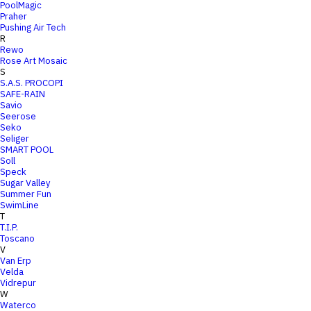
PoolMagic
Praher
Pushing Air Tech
R
Rewo
Rose Art Mosaic
S
S.A.S. PROCOPI
SAFE-RAIN
Savio
Seerose
Seko
Seliger
SMART POOL
Soll
Speck
Sugar Valley
Summer Fun
SwimLine
T
T.I.P.
Toscano
V
Van Erp
Velda
Vidrepur
W
Waterco