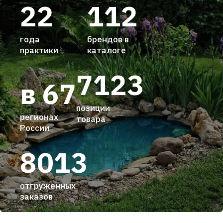
22
112
года
брендов в
практики
каталоге
7123
в 67
позиции
регионах
товара
России
8013
отгруженных
заказов