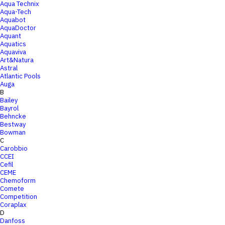
Aqua Technix
Aqua-Tech
Aquabot
AquaDoctor
Aquant
Aquatics
Aquaviva
Art&Natura
Astral
Atlantic Pools
Auga
B
Bailey
Bayrol
Behncke
Bestway
Bowman
C
Carobbio
CCEI
Cefil
CEME
Chemoform
Comete
Competition
Coraplax
D
Danfoss