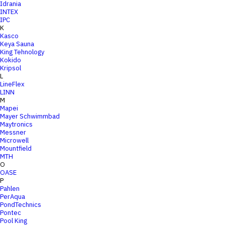
Idrania
INTEX
IPC
K
Kasco
Keya Sauna
King Tehnology
Kokido
Kripsol
L
LineFlex
LINN
M
Mapei
Mayer Schwimmbad
Maytronics
Messner
Microwell
Mountfield
MTH
O
OASE
P
Pahlen
PerAqua
PondTechnics
Pontec
Pool King