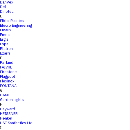
DanVex
Del
Dinotec
E
Elbtal Plastics
Elecro Engineering
Emaux
Emec
Ergis
Espa
Etatron
Ezarri
F
Fairland
FAIVRE
Firestone
Flagpool
Flexinox
FONTANA
G
GAME
Garden Lights
H
Hayward
HEISSNER
Henkel
HST Synthetics Ltd
I